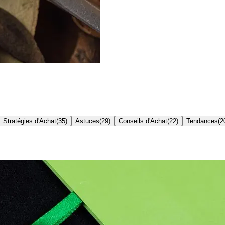
Stratégies d'Achat
(
35
)
Astuces
(
29
)
Conseils d'Achat
(
22
)
Tendances
(
2