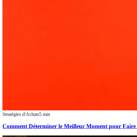
Stratégies d'Achats
5
min
Comment Déterminer le Meilleur Moment pour Faire 