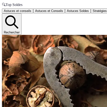
🔍
Top Soldes
Astuces et conseils
Astuces et Conseils
Astuces Soldes
Stratégies
Rechercher