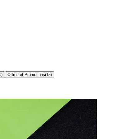
0
)
Offres et Promotions
(
15
)