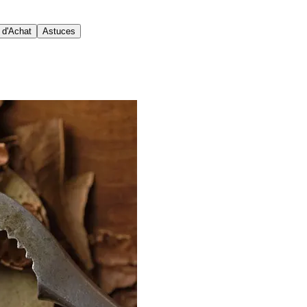
 d'Achat
Astuces