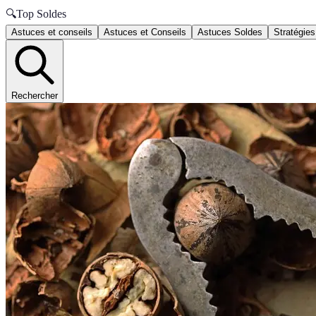
🔍
Top Soldes
Astuces et conseils
Astuces et Conseils
Astuces Soldes
Stratégies
Rechercher