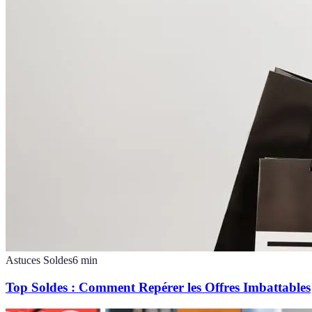
Astuces Soldes
6
min
Top Soldes : Comment Repérer les Offres Imbattables