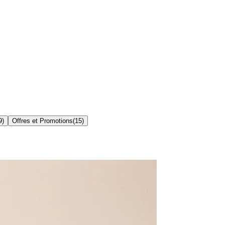
9
)
Offres et Promotions
(
15
)