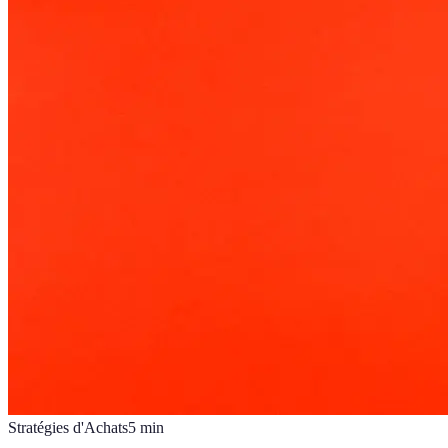
Stratégies d'Achats
5
min