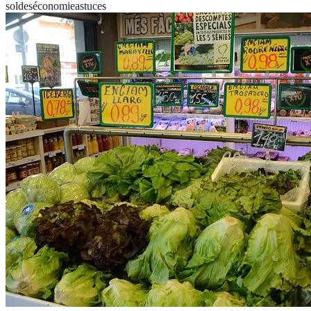
soldes
économie
astuces