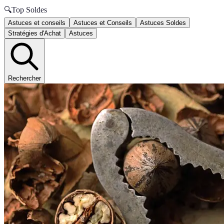
🔍
Top Soldes
Astuces et conseils
Astuces et Conseils
Astuces Soldes
Stratégies d'Achat
Astuces
Rechercher