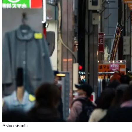
Astuces
6
min