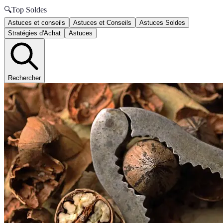
🔍
Top Soldes
Astuces et conseils
Astuces et Conseils
Astuces Soldes
Stratégies d'Achat
Astuces
Rechercher