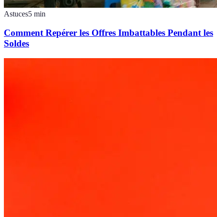
Astuces
5
min
Comment Repérer les Offres Imbattables Pendant les
Soldes