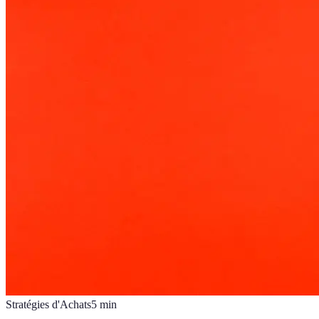
Stratégies d'Achats
5
min