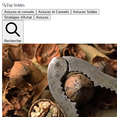
🔍
Top Soldes
Astuces et conseils
Astuces et Conseils
Astuces Soldes
Stratégies d'Achat
Astuces
Rechercher