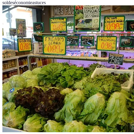
soldes
économie
astuces