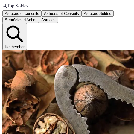
🔍
Top Soldes
Astuces et conseils
Astuces et Conseils
Astuces Soldes
Stratégies d'Achat
Astuces
Rechercher