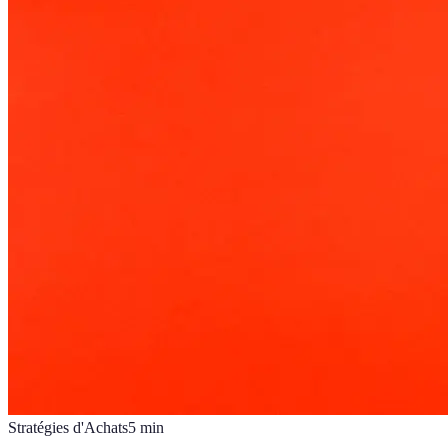
Stratégies d'Achats
5
min