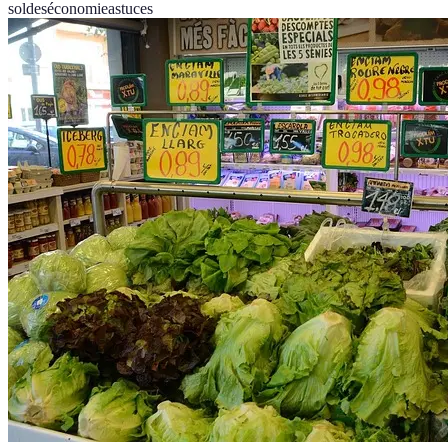
soldes
économie
astuces