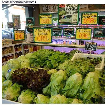
soldes
économie
astuces