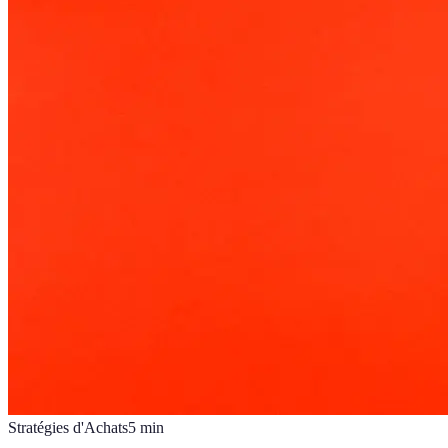
Stratégies d'Achats
5
min