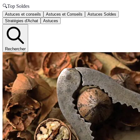
🔍
Top Soldes
Astuces et conseils
Astuces et Conseils
Astuces Soldes
Stratégies d'Achat
Astuces
Rechercher