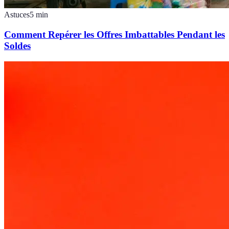
Astuces
5
min
Comment Repérer les Offres Imbattables Pendant les
Soldes