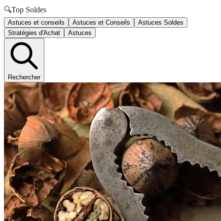
🔍
Top Soldes
Astuces et conseils
Astuces et Conseils
Astuces Soldes
Stratégies d'Achat
Astuces
Rechercher