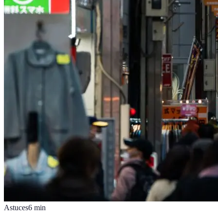
Astuces
6
min