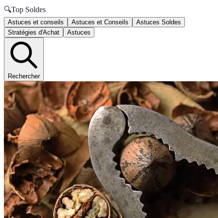
🔍
Top Soldes
Astuces et conseils
Astuces et Conseils
Astuces Soldes
Stratégies d'Achat
Astuces
Rechercher