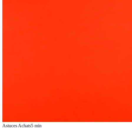
Astuces Achats
5
min