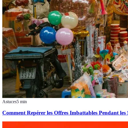
Astuces
5
min
Comment Repérer les Offres Imbattables Pendant les 