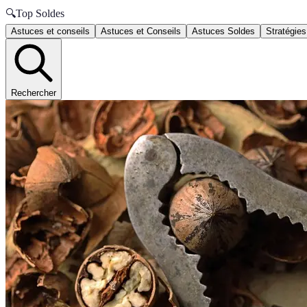
🔍
Top Soldes
Astuces et conseils
Astuces et Conseils
Astuces Soldes
Stratégies
Rechercher