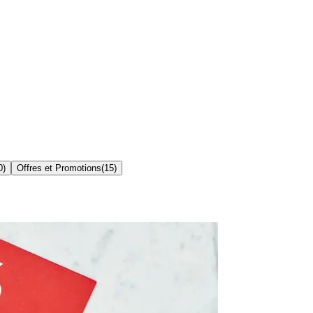
0
)
Offres et Promotions
(
15
)