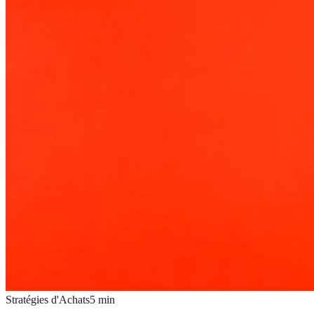
Stratégies d'Achats
5
min