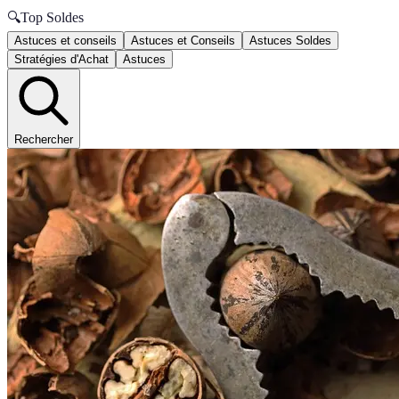
🔍
Top Soldes
Astuces et conseils
Astuces et Conseils
Astuces Soldes
Stratégies d'Achat
Astuces
Rechercher