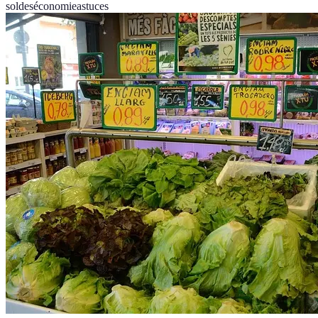
soldes
économie
astuces