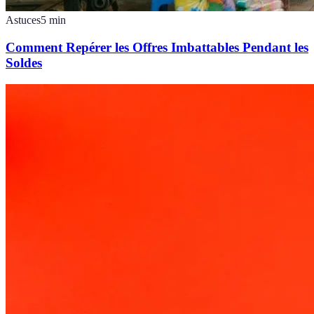
Astuces
5
min
Comment Repérer les Offres Imbattables Pendant les
Soldes