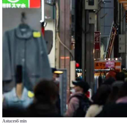
Astuces
6
min