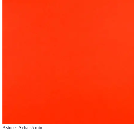
Astuces Achats
5
min