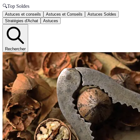
🔍
Top Soldes
Astuces et conseils
Astuces et Conseils
Astuces Soldes
Stratégies d'Achat
Astuces
Rechercher