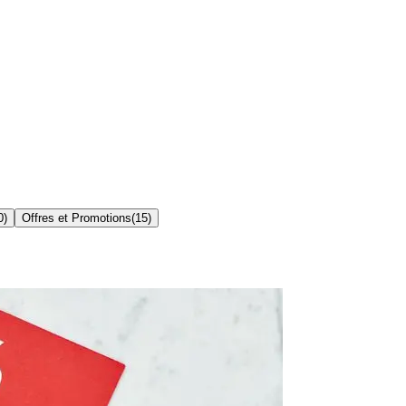
0
)
Offres et Promotions
(
15
)