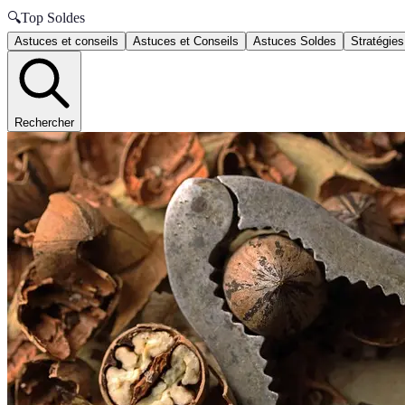
🔍
Top Soldes
Astuces et conseils
Astuces et Conseils
Astuces Soldes
Stratégies
Rechercher