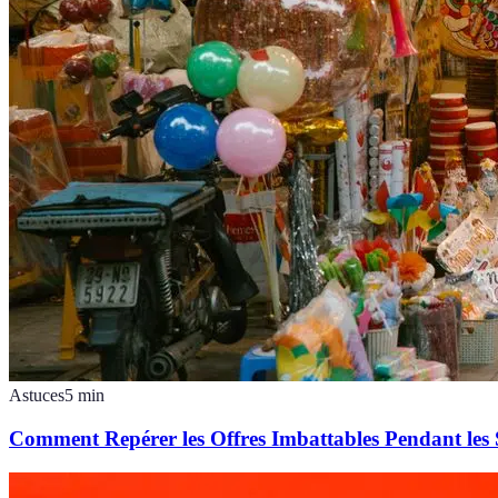
Astuces
5
min
Comment Repérer les Offres Imbattables Pendant les 