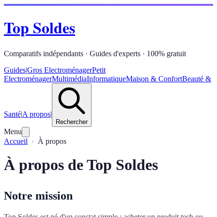
Top Soldes
Comparatifs indépendants · Guides d'experts · 100% gratuit
Guides
|
Gros Electroménager
Petit
Electroménager
Multimédia
Informatique
Maison & Confort
Beauté &
Santé
|
A propos
|
Rechercher
Menu
Accueil
À propos
À propos de Top Soldes
Notre mission
Top Soldes est né d'un constat simple : acheter un produit tech ou