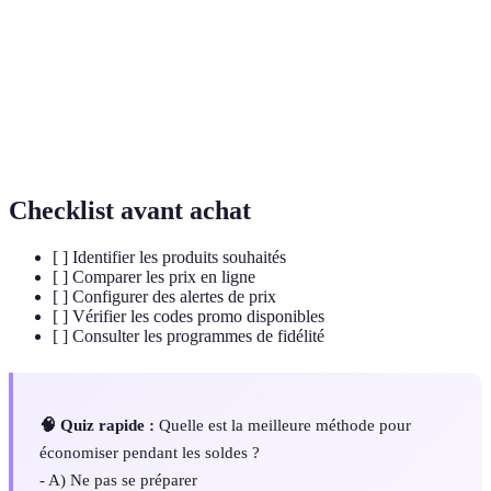
Un code alphanumérique qui permet d’obtenir
Code Promo
une réduction à l’achat.
Programme
Système de récompense pour encourager des
de fidélité
achats répétés.
Checklist avant achat
[ ] Identifier les produits souhaités
[ ] Comparer les prix en ligne
[ ] Configurer des alertes de prix
[ ] Vérifier les codes promo disponibles
[ ] Consulter les programmes de fidélité
🧠 Quiz rapide :
Quelle est la meilleure méthode pour
économiser pendant les soldes ?
- A) Ne pas se préparer