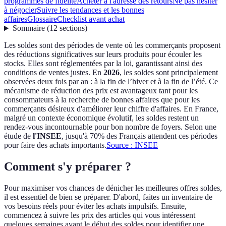
programmes de fidélité
Acheter à l'adresse des retours
Ne pas hésiter
à négocier
Suivre les tendances et les bonnes
affaires
Glossaire
Checklist avant achat
Sommaire
(
12
sections
)
Les soldes sont des périodes de vente où les commerçants proposent
des réductions significatives sur leurs produits pour écouler les
stocks. Elles sont réglementées par la loi, garantissant ainsi des
conditions de ventes justes. En
2026
, les soldes sont principalement
observées deux fois par an : à la fin de l’hiver et à la fin de l’été. Ce
mécanisme de réduction des prix est avantageux tant pour les
consommateurs à la recherche de bonnes affaires que pour les
commerçants désireux d'améliorer leur chiffre d'affaires. En France,
malgré un contexte économique évolutif, les soldes restent un
rendez-vous incontournable pour bon nombre de foyers. Selon une
étude de
l'INSEE
, jusqu'à 70% des Français attendent ces périodes
pour faire des achats importants.
Source : INSEE
Comment s'y préparer ?
Pour maximiser vos chances de dénicher les meilleures offres soldes,
il est essentiel de bien se préparer. D'abord, faites un inventaire de
vos besoins réels pour éviter les achats impulsifs. Ensuite,
commencez à suivre les prix des articles qui vous intéressent
quelques semaines avant le début des soldes pour identifier une