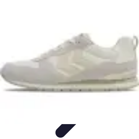
Top Soldes
Astuces d'Achat
Incontournables
Produits à Surveiller
Astuces et
Conseils
Astuces et conseils
Top Soldes