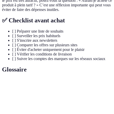
le prix est très attractif, posez-vous la question : « Aurais-je acheté ce
produit à plein tarif ? » C’est une réflexion importante qui peut vous
éviter de faire des dépenses inutiles.
✅ Checklist avant achat
[ ] Préparer une liste de souhaits
[ ] Surveiller les prix habituels
[ ] S'inscrire aux newsletters
[ ] Comparer les offres sur plusieurs sites
[ ] Éviter d'acheter uniquement pour le plaisir
[ ] Vérifier les conditions de livraison
[ ] Suivre les comptes des marques sur les réseaux sociaux
Glossaire
Terme
Définition
Plateforme offrant des remises sur des produits de
Vente Privée
marque par le biais d'une inscription préalable.