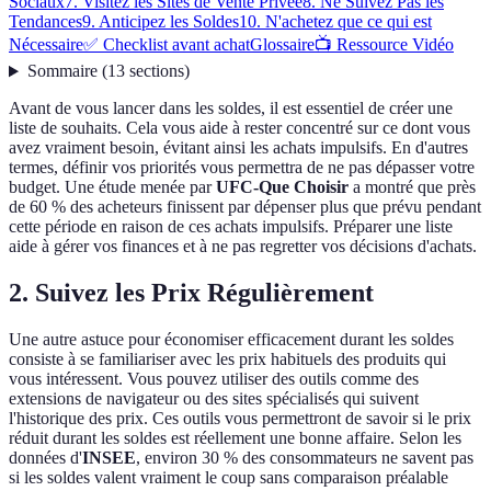
Sociaux
7. Visitez les Sites de Vente Privée
8. Ne Suivez Pas les
Tendances
9. Anticipez les Soldes
10. N'achetez que ce qui est
Nécessaire
✅ Checklist avant achat
Glossaire
📺 Ressource Vidéo
Sommaire
(
13
sections
)
Avant de vous lancer dans les soldes, il est essentiel de créer une
liste de souhaits. Cela vous aide à rester concentré sur ce dont vous
avez vraiment besoin, évitant ainsi les achats impulsifs. En d'autres
termes, définir vos priorités vous permettra de ne pas dépasser votre
budget. Une étude menée par
UFC-Que Choisir
a montré que près
de 60 % des acheteurs finissent par dépenser plus que prévu pendant
cette période en raison de ces achats impulsifs. Préparer une liste
aide à gérer vos finances et à ne pas regretter vos décisions d'achats.
2. Suivez les Prix Régulièrement
Une autre astuce pour économiser efficacement durant les soldes
consiste à se familiariser avec les prix habituels des produits qui
vous intéressent. Vous pouvez utiliser des outils comme des
extensions de navigateur ou des sites spécialisés qui suivent
l'historique des prix. Ces outils vous permettront de savoir si le prix
réduit durant les soldes est réellement une bonne affaire. Selon les
données d'
INSEE
, environ 30 % des consommateurs ne savent pas
si les soldes valent vraiment le coup sans comparaison préalable