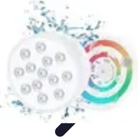
Top Soldes
Astuces d'Achat
Incontournables
Produits à Surveiller
Astuces et
Conseils
Astuces et conseils
Top Soldes