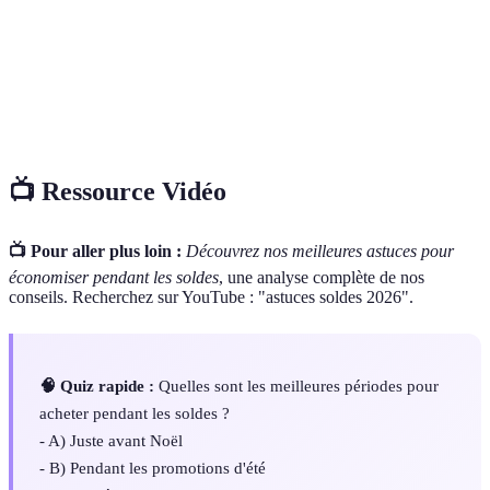
Comparateur
Outil en ligne permettant de comparer les tarifs
de Prix
d'un même produit sur différents sites marchands.
Courrier électronique recevable d'une enseigne,
Newsletter
contenant des informations et des promotions
exclusives.
📺 Ressource Vidéo
📺 Pour aller plus loin :
Découvrez nos meilleures astuces pour
économiser pendant les soldes
, une analyse complète de nos
conseils. Recherchez sur YouTube : "astuces soldes 2026".
🧠 Quiz rapide :
Quelles sont les meilleures périodes pour
acheter pendant les soldes ?
- A) Juste avant Noël
- B) Pendant les promotions d'été