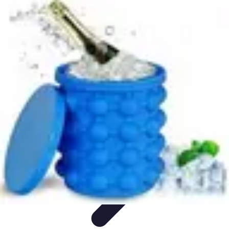
Top Soldes
Astuces d'Achat
Incontournables
Produits à Surveiller
Astuces et
Conseils
Astuces et conseils
Top Soldes