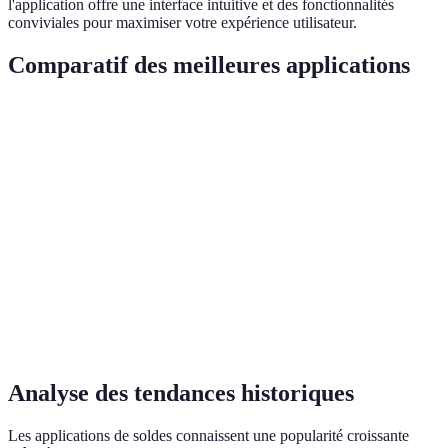
l'application offre une interface intuitive et des fonctionnalités
conviviales pour maximiser votre expérience utilisateur.
Comparatif des meilleures applications
Critère
Honey
Wish
Rakuten
Notifications
Instantanées
Quotidiennes
Personnalisées
Interface
Ergonomique
Dynamique
Classique
Coût
Gratuit
Gratuit
Abonnement
Avis
⭐⭐⭐⭐
⭐⭐⭐⭐
⭐⭐⭐⭐⭐
utilisateurs
Analyse des tendances historiques
Les applications de soldes connaissent une popularité croissante