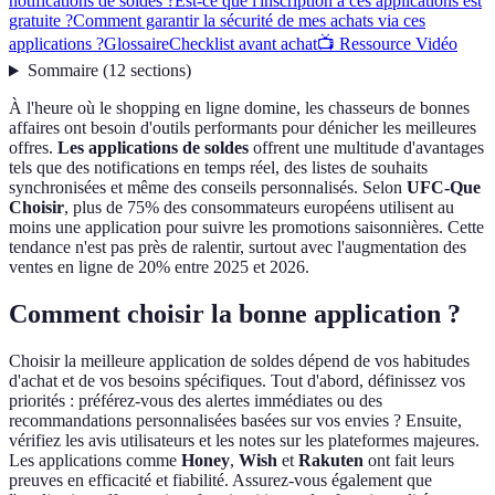
notifications de soldes ?
Est-ce que l'inscription à ces applications est
gratuite ?
Comment garantir la sécurité de mes achats via ces
applications ?
Glossaire
Checklist avant achat
📺 Ressource Vidéo
Sommaire
(
12
sections
)
À l'heure où le shopping en ligne domine, les chasseurs de bonnes
affaires ont besoin d'outils performants pour dénicher les meilleures
offres.
Les applications de soldes
offrent une multitude d'avantages
tels que des notifications en temps réel, des listes de souhaits
synchronisées et même des conseils personnalisés. Selon
UFC-Que
Choisir
, plus de 75% des consommateurs européens utilisent au
moins une application pour suivre les promotions saisonnières. Cette
tendance n'est pas près de ralentir, surtout avec l'augmentation des
ventes en ligne de 20% entre 2025 et 2026.
Comment choisir la bonne application ?
Choisir la meilleure application de soldes dépend de vos habitudes
d'achat et de vos besoins spécifiques. Tout d'abord, définissez vos
priorités : préférez-vous des alertes immédiates ou des
recommandations personnalisées basées sur vos envies ? Ensuite,
vérifiez les avis utilisateurs et les notes sur les plateformes majeures.
Les applications comme
Honey
,
Wish
et
Rakuten
ont fait leurs
preuves en efficacité et fiabilité. Assurez-vous également que