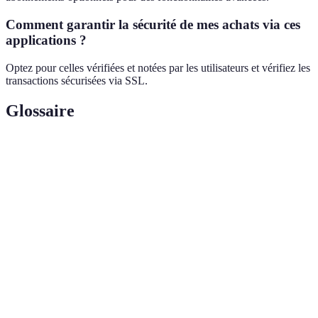
Comment garantir la sécurité de mes achats via ces
applications ?
Optez pour celles vérifiées et notées par les utilisateurs et vérifiez les
transactions sécurisées via SSL.
Glossaire
Terme
Définition
Algorithme
Suite de règles pour le traitement des données.
Protocole de sécurité pour chiffrer les
SSL
communications en ligne.
Vente
Offre à durée limitée, souvent très avantageuse.
Flash