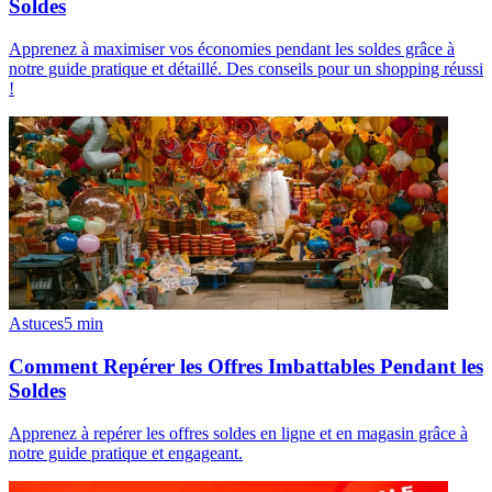
Soldes
Apprenez à maximiser vos économies pendant les soldes grâce à
notre guide pratique et détaillé. Des conseils pour un shopping réussi
!
Astuces
5
min
Comment Repérer les Offres Imbattables Pendant les
Soldes
Apprenez à repérer les offres soldes en ligne et en magasin grâce à
notre guide pratique et engageant.