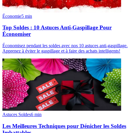
Économie
5
min
Top Soldes : 10 Astuces Anti-Gaspillage Pour
Économiser
Économisez pendant les soldes avec nos 10 astuces anti-gaspillage.
Apprenez à éviter le gaspillage et à faire des achats intelligents!
Astuces Soldes
6
min
Les Meilleures Techniques pour Dénicher les Soldes
Imbattables