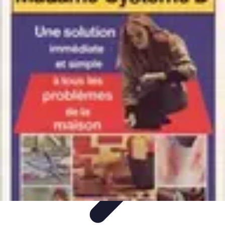
Top Soldes
Astuces d'Achat
Incontournables
Produits à Surveiller
Astuces et
Conseils
Astuces et conseils
Top Soldes