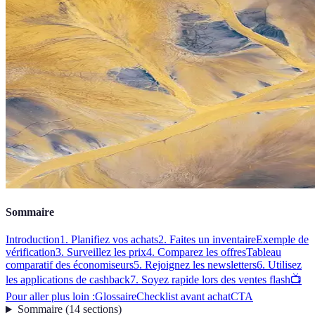
Sommaire
Introduction
1. Planifiez vos achats
2. Faites un inventaire
Exemple de
vérification
3. Surveillez les prix
4. Comparez les offres
Tableau
comparatif des économiseurs
5. Rejoignez les newsletters
6. Utilisez
les applications de cashback
7. Soyez rapide lors des ventes flash
📺
Pour aller plus loin :
Glossaire
Checklist avant achat
CTA
Sommaire
(
14
sections
)