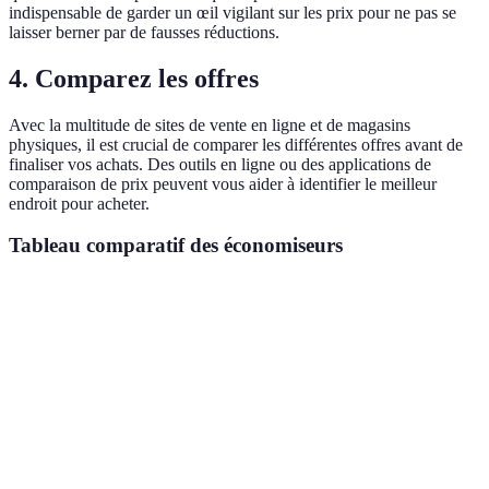
indispensable de garder un œil vigilant sur les prix pour ne pas se
laisser berner par de fausses réductions.
4. Comparez les offres
Avec la multitude de sites de vente en ligne et de magasins
physiques, il est crucial de comparer les différentes offres avant de
finaliser vos achats. Des outils en ligne ou des applications de
comparaison de prix peuvent vous aider à identifier le meilleur
endroit pour acheter.
Tableau comparatif des économiseurs
Critère
Magasin A
Magasin B
Magasin C
Verd
Meil
% de
30%
20%
40%
offre
réduction
Maga
Maga
Coût de
Gratuite
5 EUR
3 EUR
est le