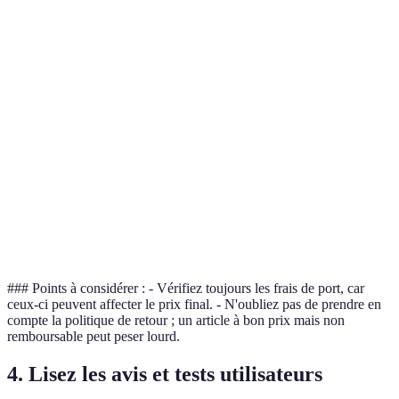
Frais de
10 €
5 €
0 €
port
Politique
14 jours
30 jours
15 jours
retour
Avis
4.5/5
4.0/5
4.8/5
clients
### Points à considérer : - Vérifiez toujours les frais de port, car
ceux-ci peuvent affecter le prix final. - N'oubliez pas de prendre en
compte la politique de retour ; un article à bon prix mais non
remboursable peut peser lourd.
4. Lisez les avis et tests utilisateurs