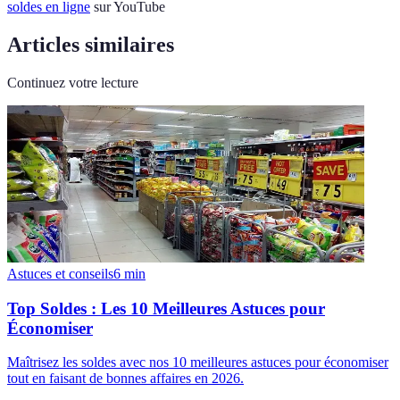
soldes en ligne
sur YouTube
Articles similaires
Continuez votre lecture
Astuces et conseils
6
min
Top Soldes : Les 10 Meilleures Astuces pour
Économiser
Maîtrisez les soldes avec nos 10 meilleures astuces pour économiser
tout en faisant de bonnes affaires en 2026.