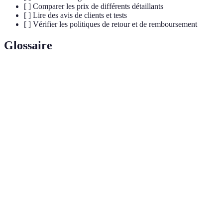
[ ] Comparer les prix de différents détaillants
[ ] Lire des avis de clients et tests
[ ] Vérifier les politiques de retour et de remboursement
Glossaire
Terme
Définition
Période s'étalant sur quelques semaines où les
Soldes
commerçants offrent des réductions sur une vaste
gamme de produits.
Politique
Règles qui régissent le processus de retour d'un produit
de
acheté, incluant les délais et conditions.
retour
Avis
Retours d'expérience laissés par des utilisateurs de
clients
produits sur leur qualité et leur performance.