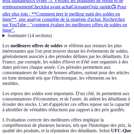
tests utilisateurs
À éviter :
5. Vérifiez les politiques de retour et de
remboursement
Checklist avant achat
Glossaire
Quiz rapide
📺 Pour
aller plus loin : **Comment tirer le meilleur parti des soldes en
ligne**, une analyse complète de la stratégie d'achat. Recherchez
sur YouTube : "comment évaluer les meilleures offres de soldes en
ligne".
Sommaire
(
14
sections
)
Les
meilleures offres de soldes
se réfèrent aux remises les plus
intéressantes que l'on peut trouver durant les événements de soldes,
généralement associés à des périodes définies par les détaillants. En
France, par exemple, les soldes d'hiver et d'été sont organisés à des
dates précises chaque année. Ces périodes permettent aux
consommateurs de faire de bonnes affaires, surtout pour des articles
en forte demande tels que l'électronique, les vêtements ou les
meubles.
Les enjeux des soldes sont importants. D'un côté, ils permettent aux
consommateurs d'économiser, et de l'autre, ils aident les détaillants à
écouler des stocks. L'art d'apprécier ces offres repose sur la capacité
à identifier de véritables réductions par rapport à des prix gonflés.
L'évaluation correcte des meilleures offres implique la
compréhension de plusieurs facteurs, tels que l'historique des prix, la
qualité des produits, et la réputation des détaillants. Selon
UFC-Que