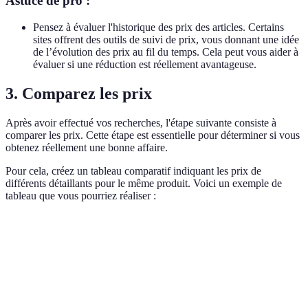
Astuce de pro :
Pensez à évaluer l'historique des prix des articles. Certains
sites offrent des outils de suivi de prix, vous donnant une idée
de l’évolution des prix au fil du temps. Cela peut vous aider à
évaluer si une réduction est réellement avantageuse.
3. Comparez les prix
Après avoir effectué vos recherches, l'étape suivante consiste à
comparer les prix. Cette étape est essentielle pour déterminer si vous
obtenez réellement une bonne affaire.
Pour cela, créez un tableau comparatif indiquant les prix de
différents détaillants pour le même produit. Voici un exemple de
tableau que vous pourriez réaliser :
Critère
Option A (Site A)
Option B (Site B)
Option C (
Prix
200 €
180 €
190 €