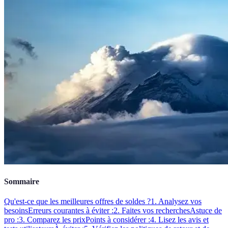
Sommaire
Qu'est-ce que les meilleures offres de soldes ?
1. Analysez vos
besoins
Erreurs courantes à éviter :
2. Faites vos recherches
Astuce de
pro :
3. Comparez les prix
Points à considérer :
4. Lisez les avis et