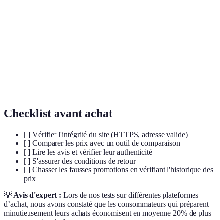
Certification
Protocoles qui chiffrent les échanges pour
SSL
garantir la sécurité
Extension de HTTP qui assure des connexions
HTTPS
sécurisées
Comparateur
Outil qui vérifie les coûts de produits similaires
de prix
Checklist avant achat
[ ] Vérifier l'intégrité du site (HTTPS, adresse valide)
[ ] Comparer les prix avec un outil de comparaison
[ ] Lire les avis et vérifier leur authenticité
[ ] S'assurer des conditions de retour
[ ] Chasser les fausses promotions en vérifiant l'historique des
prix
💡 Avis d'expert :
Lors de nos tests sur différentes plateformes
d’achat, nous avons constaté que les consommateurs qui préparent
minutieusement leurs achats économisent en moyenne 20% de plus