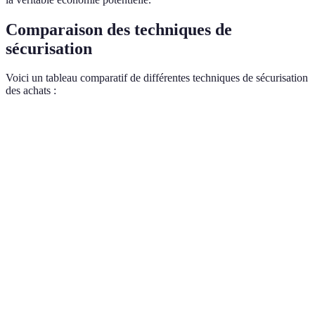
Comparaison des techniques de
sécurisation
Voici un tableau comparatif de différentes techniques de sécurisation
des achats :
Critère
Garantie de satisfaction
Historique de prix
N
Efficacité
Haute
Moyenne
V
Facilité
Facile
Moyenne
F
d'utilisation
Coût
Gratuite
Gratuite ou payante
G
Temps
Immédiat
Moyen
requis