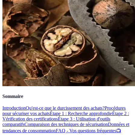
Sommaire
Introduction
Qu'est-ce que le durcissement des achats?
Procédures
pour sécuriser vos achats
Étape 1 : Recherche approfondie
Étape 2 :
Vérification des certifications
Étape 3 : Utilisation d'outils
comparatifs
Comparaison des techniques de sécurisation
Données et
tendances de consommation
FAQ - Vos questions fréquentes
📺