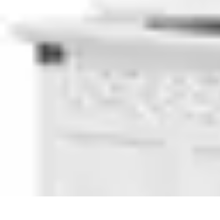
Top Soldes
Astuces d'Achat
Incontournables
Produits à Surveiller
Astuces et Conse
Top Soldes