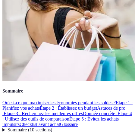
Sommaire
Qu'est-ce que maximiser les économies pendant les soldes ?
Étape 1 :
Planifiez vos achats
Étape 2 : Établissez un budget
Astuces de pro
:
Étape 3 : Recherchez les meilleures offres
Donnée concrète :
Étape 4
: Utilisez des outils de comparaison
Étape 5 : Évitez les achats
impulsifs
Checklist avant achat
Glossaire
Sommaire
(
10
sections
)