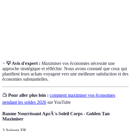
Période durant laquelle les détaillants proposent des
Soldes
réductions sur une sélection de produits.
Budget
Montant que l'on se fixe pour ses dépenses.
Achats
Achats non planifiés ou réfléchis, souvent dictés par
impulsifs
l'émotion.
>
💡 Avis d'expert :
Maximiser vos économies nécessite une
approche stratégique et réfléchie. Nous avons constaté que ceux qui
planifient leurs achats voyagent vers une meilleure satisfaction et des
économies substantielles.
📺
Pour aller plus loin :
comment maximiser vos économies
pendant les soldes 2026
sur YouTube
Baume Nourrissant AprÃ¨s-Soleil Corps - Golden Tan
Maximiser
3 Suisses FR