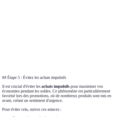
Critère
Option A
Option B
Option C
Verdict
Facilité
Option B
4/5
5/5
3/5
d'utilisation
recomman
Économie
Option B
20%
30%
15%
potentielle
meilleur
Nombre de
Option B
50
75
40
revendeurs
supérieur
## Étape 5 : Évitez les achats impulsifs
Il est crucial d'éviter les
achats impulsifs
pour maximiser vos
économies pendant les soldes. Ce phénomène est particulièrement
favorisé lors des promotions, où de nombreux produits sont mis en
avant, créant un sentiment d'urgence.
Pour éviter cela, suivez ces astuces :