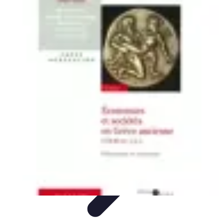
Top Soldes
Astuces d'Achat
Incontournables
Produits à Surveiller
Astuces et
Conseils
Astuces et conseils
Top Soldes