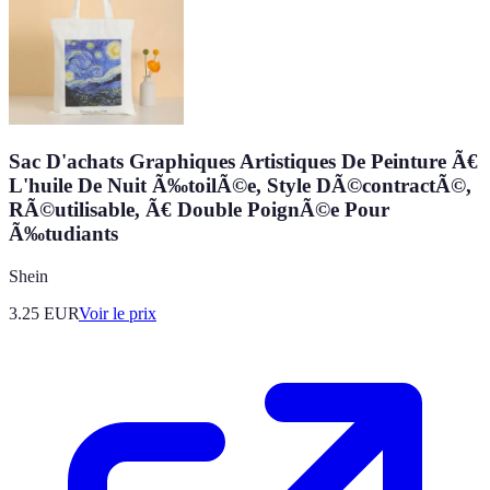
Sac D'achats Graphiques Artistiques De Peinture Ã€
L'huile De Nuit Ã‰toilÃ©e, Style DÃ©contractÃ©,
RÃ©utilisable, Ã€ Double PoignÃ©e Pour
Ã‰tudiants
Shein
3.25
EUR
Voir le prix