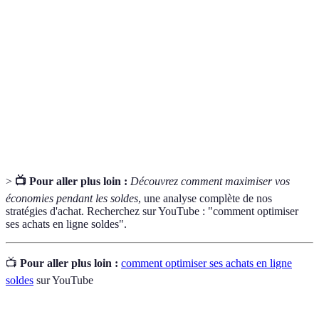
E-
Vente de biens et services en ligne.
commerce
Méthode de mise en relation de plusieurs options
Comparatif
sur leur prix et caractéristiques.
Offre spéciale permettant de réduire le prix d'un
Promotion
produit ou service.
>
📺 Pour aller plus loin :
Découvrez comment maximiser vos
économies pendant les soldes
, une analyse complète de nos
stratégies d'achat. Recherchez sur YouTube : "comment optimiser
ses achats en ligne soldes".
📺
Pour aller plus loin :
comment optimiser ses achats en ligne
soldes
sur YouTube