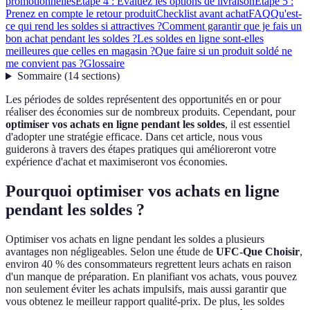
promotionnelles
Étape 4 : Évaluez les options de livraison
Étape 5 :
Prenez en compte le retour produit
Checklist avant achat
FAQ
Qu'est-
ce qui rend les soldes si attractives ?
Comment garantir que je fais un
bon achat pendant les soldes ?
Les soldes en ligne sont-elles
meilleures que celles en magasin ?
Que faire si un produit soldé ne
me convient pas ?
Glossaire
Sommaire
(
14
sections
)
Les périodes de soldes représentent des opportunités en or pour
réaliser des économies sur de nombreux produits. Cependant, pour
optimiser vos achats en ligne pendant les soldes
, il est essentiel
d'adopter une stratégie efficace. Dans cet article, nous vous
guiderons à travers des étapes pratiques qui amélioreront votre
expérience d'achat et maximiseront vos économies.
Pourquoi optimiser vos achats en ligne
pendant les soldes ?
Optimiser vos achats en ligne pendant les soldes a plusieurs
avantages non négligeables. Selon une étude de
UFC-Que Choisir
,
environ 40 % des consommateurs regrettent leurs achats en raison
d'un manque de préparation. En planifiant vos achats, vous pouvez
non seulement éviter les achats impulsifs, mais aussi garantir que
vous obtenez le meilleur rapport qualité-prix. De plus, les soldes