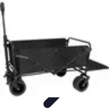
Top Soldes
Astuces d'Achat
Incontournables
Produits à Surveiller
Astuces et
Conseils
Astuces et conseils
Top Soldes