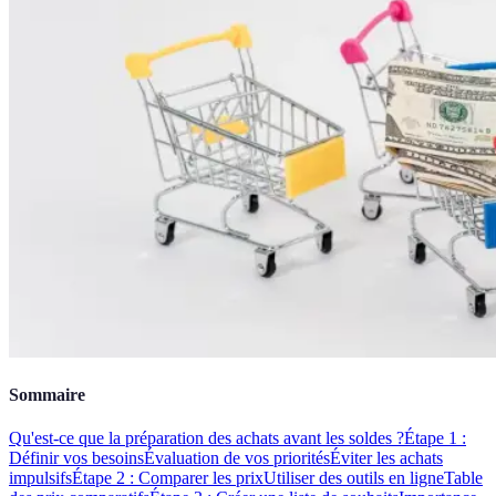
Sommaire
Qu'est-ce que la préparation des achats avant les soldes ?
Étape 1 :
Définir vos besoins
Évaluation de vos priorités
Éviter les achats
impulsifs
Étape 2 : Comparer les prix
Utiliser des outils en ligne
Table