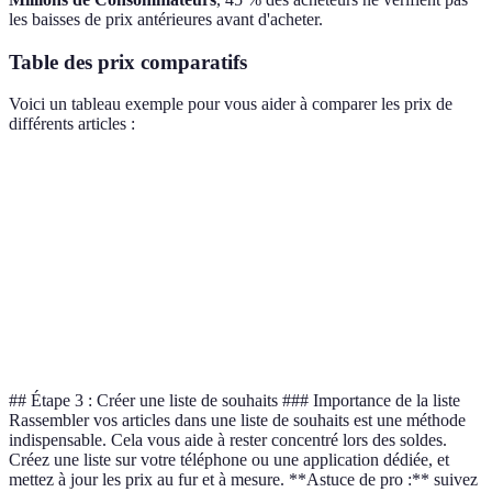
les baisses de prix antérieures avant d'acheter.
Table des prix comparatifs
Voici un tableau exemple pour vous aider à comparer les prix de
différents articles :
Article
Prix Normal
Prix Soldes
Économie
Vêtement A
80€
50€
30€ (38 %)
Électronique B
200€
150€
50€ (25 %)
Article C
100€
70€
30€ (30 %)
## Étape 3 : Créer une liste de souhaits ### Importance de la liste
Rassembler vos articles dans une liste de souhaits est une méthode
indispensable. Cela vous aide à rester concentré lors des soldes.
Créez une liste sur votre téléphone ou une application dédiée, et
mettez à jour les prix au fur et à mesure. **Astuce de pro :** suivez