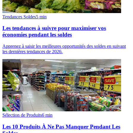
Tendances Soldes
5
min
Les tendances à suivre pour maximiser vos
économies pendant les soldes
Apprenez à saisir les meilleures opportunités des soldes en suivant
les dernières tendances de 2026.
Sélection de Produits
6
min
Les 10 Produits À Ne Pas Manquer Pendant Les