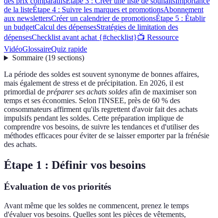
des prix comparatifs
Étape 3 : Créer une liste de souhaits
Importance
de la liste
Étape 4 : Suivre les marques et promotions
Abonnement
aux newsletters
Créer un calendrier de promotions
Étape 5 : Établir
un budget
Calcul des dépenses
Stratégies de limitation des
dépenses
Checklist avant achat {#checklist}
📺 Ressource
Vidéo
Glossaire
Quiz rapide
Sommaire
(
19
sections
)
La période des soldes est souvent synonyme de bonnes affaires,
mais également de stress et de précipitation. En 2026, il est
primordial de
préparer ses achats soldes
afin de maximiser son
temps et ses économies. Selon l'INSEE, près de 60 % des
consommateurs affirment qu'ils regrettent d'avoir fait des achats
impulsifs pendant les soldes. Cette préparation implique de
comprendre vos besoins, de suivre les tendances et d'utiliser des
méthodes efficaces pour éviter de se laisser emporter par la frénésie
des achats.
Étape 1 : Définir vos besoins
Évaluation de vos priorités
Avant même que les soldes ne commencent, prenez le temps
d'évaluer vos besoins. Quelles sont les pièces de vêtements,