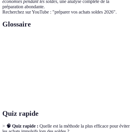
économies pendant les soldes
, une analyse complète de la
préparation abondante.
Recherchez sur YouTube : "préparer vos achats soldes 2026".
Glossaire
Terme
Définition
Période de ventes à prix réduits, généralement
Soldes
saisonnières.
Budget
Montant alloué pour des dépenses spécifiques.
Liste de
Énumération des articles désirés à acquérir, souvent
souhaits
en période de soldes.
Quiz rapide
>
🧠 Quiz rapide :
Quelle est la méthode la plus efficace pour éviter
les achats impulsifs lors des soldes ?