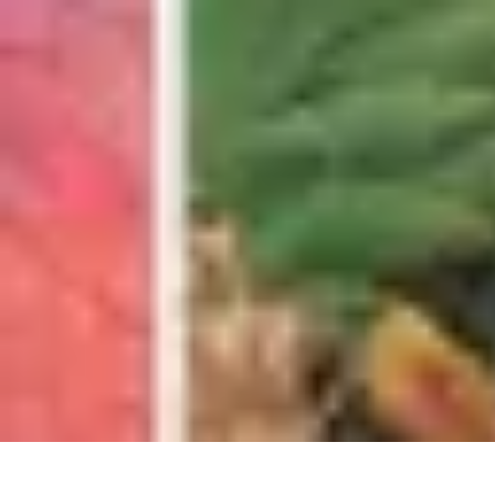
Top Soldes
Astuces d'Achat
Incontournables
Produits à Surveiller
Astuces et Conse
Top Soldes