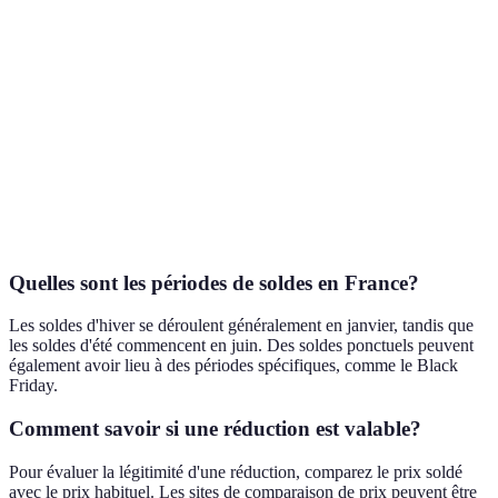
Réduction
Jusqu'à 50%
Jusqu'à 30%
60%
Durée
2 semaines
1 mois
3 semaines
Qualité de
Service client
Retours
Livraison
service
réactif
facilités
rapide
Bonne
À
Verdict
Meilleur choix
option
considérer
Quelles sont les périodes de soldes en France?
Les soldes d'hiver se déroulent généralement en janvier, tandis que
les soldes d'été commencent en juin. Des soldes ponctuels peuvent
également avoir lieu à des périodes spécifiques, comme le Black
Friday.
Comment savoir si une réduction est valable?
Pour évaluer la légitimité d'une réduction, comparez le prix soldé
avec le prix habituel. Les sites de comparaison de prix peuvent être