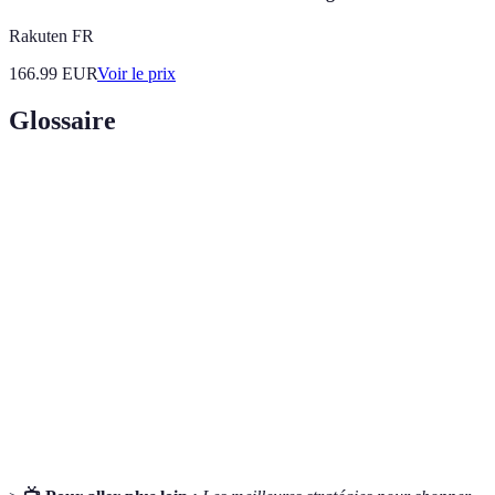
Rakuten FR
166.99
EUR
Voir le prix
Glossaire
Terme
Définition
Réduction de prix temporaire sur une sélection de
Soldes
produits.
Alerte de
Outil ou notification signalant une baisse des prix
prix
d'un produit souhaité.
Politique
Règles concernant le retour d'un produit acheté et le
de retour
remboursement éventuel.