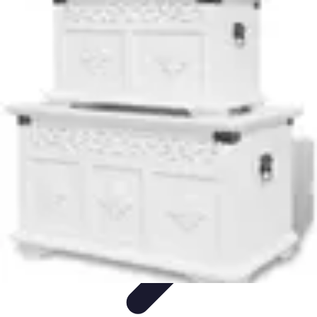
Top Soldes
Astuces d'Achat
Incontournables
Produits à Surveiller
Astuces et
Conseils
Astuces et conseils
Top Soldes