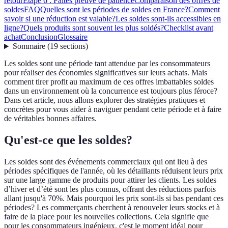
retour
Étape 6 : Faites preuve de patience
Comparaison des offres de
soldes
FAQ
Quelles sont les périodes de soldes en France?
Comment
savoir si une réduction est valable?
Les soldes sont-ils accessibles en
ligne?
Quels produits sont souvent les plus soldés?
Checklist avant
achat
Conclusion
Glossaire
Sommaire
(
19
sections
)
Les soldes sont une période tant attendue par les consommateurs
pour réaliser des économies significatives sur leurs achats. Mais
comment tirer profit au maximum de ces offres imbattables soldes
dans un environnement où la concurrence est toujours plus féroce?
Dans cet article, nous allons explorer des stratégies pratiques et
concrètes pour vous aider à naviguer pendant cette période et à faire
de véritables bonnes affaires.
Qu'est-ce que les soldes?
Les soldes sont des événements commerciaux qui ont lieu à des
périodes spécifiques de l'année, où les détaillants réduisent leurs prix
sur une large gamme de produits pour attirer les clients. Les soldes
d’hiver et d’été sont les plus connus, offrant des réductions parfois
allant jusqu'à 70%. Mais pourquoi les prix sont-ils si bas pendant ces
périodes? Les commerçants cherchent à renouveler leurs stocks et à
faire de la place pour les nouvelles collections. Cela signifie que
pour les consommateurs ingénieux, c'est le moment idéal pour