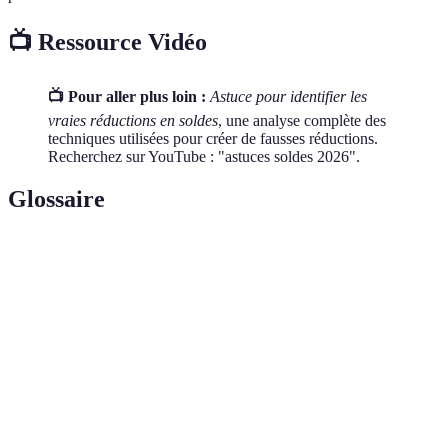
📺 Ressource Vidéo
📺 Pour aller plus loin :
Astuce pour identifier les
vraies réductions en soldes
, une analyse complète des
techniques utilisées pour créer de fausses réductions.
Recherchez sur YouTube : "astuces soldes 2026".
Glossaire
Terme
Définition
Technique d'affichage faisant apparaître le tarif
Prix Barré
initial comme barré pour indiquer une réduction.
Vente promotionnelle limitée dans le temps,
Offre Flash
souvent suscitant des achats impulsifs.
Site ou outil en ligne permettant de comparer les