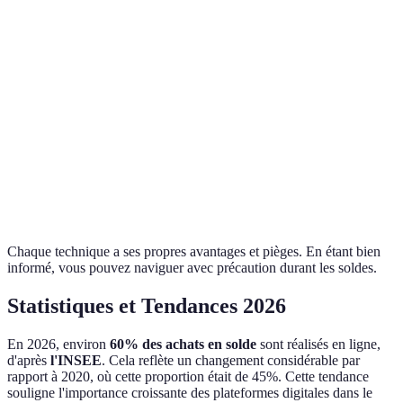
Technique de Vente
Avantage pour le Client
Risque pour le
Prix Barré
Apparence de gros rabais
Peut être trompe
Offres Flash
Sens d'urgence
Achat impulsif
Packages Réduits
Valeur perçue augmentée
Inclusion de prod
Coupons Réduction
Économie directe
Conditions restre
Chaque technique a ses propres avantages et pièges. En étant bien
informé, vous pouvez naviguer avec précaution durant les soldes.
Statistiques et Tendances 2026
En 2026, environ
60% des achats en solde
sont réalisés en ligne,
d'après
l'INSEE
. Cela reflète un changement considérable par
rapport à 2020, où cette proportion était de 45%. Cette tendance
souligne l'importance croissante des plateformes digitales dans le