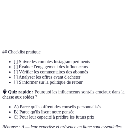
Interaction des utilisateurs avec le contenu, mesuré
Engagement
par les likes, commentaires, etc.
Collaborations entre marques et influenceurs pour
Partenariats
promouvoir des produits/services
## Checklist pratique
[ ] Suivre les comptes Instagram pertinents
[ ] Évaluer l'engagement des influenceurs
[ ] Vérifier les commentaires des abonnés
[ ] Analyser les offres avant d'acheter
[ ] S'informer sur la politique de retour
🧠 Quiz rapide :
Pourquoi les influenceurs sont-ils cruciaux dans la
chasse aux soldes ?
A) Parce qu'ils offrent des conseils personnalisés
B) Parce qu'ils lisent notre pensée
C) Pour leur capacité à prédire les futurs prix
Réponse : A — leur expertise et présence en ligne sont essentielles