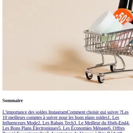
Sommaire
L'importance des soldes Instagram
Comment choisir qui suivre ?
Les
10 meilleurs comptes à suivre pour les bons plans soldes
1. Les
Influenceurs Mode
2. Les Rabais Tech
3. Le Meilleur du High-End
4.
Les Bons Plans Électroniques
5. Les Économies Ménage
6. Offres