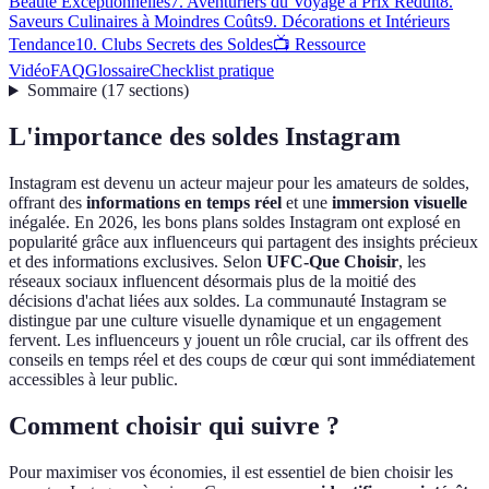
Beauté Exceptionnelles
7. Aventuriers du Voyage à Prix Réduit
8.
Saveurs Culinaires à Moindres Coûts
9. Décorations et Intérieurs
Tendance
10. Clubs Secrets des Soldes
📺 Ressource
Vidéo
FAQ
Glossaire
Checklist pratique
Sommaire
(
17
sections
)
L'importance des soldes Instagram
Instagram est devenu un acteur majeur pour les amateurs de soldes,
offrant des
informations en temps réel
et une
immersion visuelle
inégalée. En 2026, les bons plans soldes Instagram ont explosé en
popularité grâce aux influenceurs qui partagent des insights précieux
et des informations exclusives. Selon
UFC-Que Choisir
, les
réseaux sociaux influencent désormais plus de la moitié des
décisions d'achat liées aux soldes. La communauté Instagram se
distingue par une culture visuelle dynamique et un engagement
fervent. Les influenceurs y jouent un rôle crucial, car ils offrent des
conseils en temps réel et des coups de cœur qui sont immédiatement
accessibles à leur public.
Comment choisir qui suivre ?
Pour maximiser vos économies, il est essentiel de bien choisir les