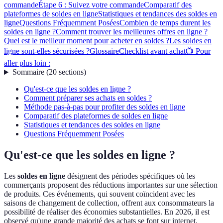
commande
Étape 6 : Suivez votre commande
Comparatif des
plateformes de soldes en ligne
Statistiques et tendances des soldes en
ligne
Questions Fréquemment Posées
Combien de temps durent les
soldes en ligne ?
Comment trouver les meilleures offres en ligne ?
Quel est le meilleur moment pour acheter en soldes ?
Les soldes en
ligne sont-elles sécurisées ?
Glossaire
Checklist avant achat
📺 Pour
aller plus loin :
Sommaire
(
20
sections
)
Qu'est-ce que les soldes en ligne ?
Comment préparer ses achats en soldes ?
Méthode pas-à-pas pour profiter des soldes en ligne
Comparatif des plateformes de soldes en ligne
Statistiques et tendances des soldes en ligne
Questions Fréquemment Posées
Qu'est-ce que les soldes en ligne ?
Les
soldes en ligne
désignent des périodes spécifiques où les
commerçants proposent des réductions importantes sur une sélection
de produits. Ces événements, qui souvent coïncident avec les
saisons de changement de collection, offrent aux consommateurs la
possibilité de réaliser des économies substantielles. En 2026, il est
observé qu'une grande majorité des achats se font sur internet,