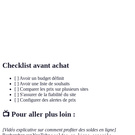
Diminution du prix d'un produit pendant une période
Réduction
donnée.
Panier
Espace virtuel où tous vos produits sélectionnés sont
d'achat
stockés avant l'achat final.
Code
Code alphanumérique permettant d'obtenir une
promo
réduction lors d'un achat.
Checklist avant achat
[ ] Avoir un budget définit
[ ] Avoir une liste de souhaits
[ ] Comparer les prix sur plusieurs sites
[ ] S'assurer de la fiabilité du site
[ ] Configurer des alertes de prix
📺 Pour aller plus loin :
[Vidéo explicative sur comment profiter des soldes en ligne]