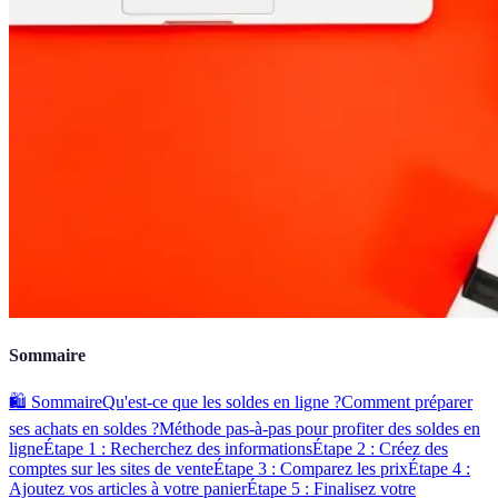
Sommaire
🛍️ Sommaire
Qu'est-ce que les soldes en ligne ?
Comment préparer
ses achats en soldes ?
Méthode pas-à-pas pour profiter des soldes en
ligne
Étape 1 : Recherchez des informations
Étape 2 : Créez des
comptes sur les sites de vente
Étape 3 : Comparez les prix
Étape 4 :
Ajoutez vos articles à votre panier
Étape 5 : Finalisez votre