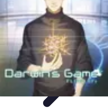
Top Soldes
Astuces d'Achat
Incontournables
Produits à Surveiller
Astuces et
Conseils
Astuces et conseils
Top Soldes