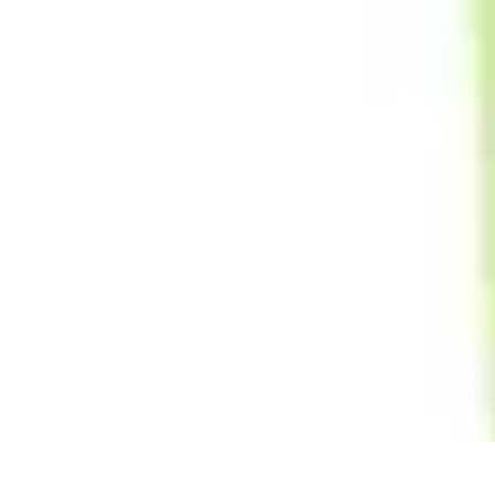
Top Soldes
Astuces d'Achat
Incontournables
Produits à Surveiller
Astuces et Conse
Top Soldes