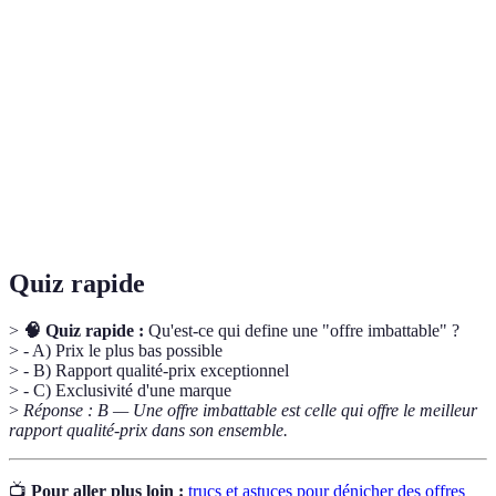
Offre
Proposition commerciale avec un rapport qualité-
imbattable
prix exceptionnel.
Analyse des différences et similitudes entre
Comparatif
plusieurs options.
Processus d'échange visant à parvenir à un accord
Négociation
mutuellement bénéfique.
Quiz rapide
>
🧠 Quiz rapide :
Qu'est-ce qui define une "offre imbattable" ?
> - A) Prix le plus bas possible
> - B) Rapport qualité-prix exceptionnel
> - C) Exclusivité d'une marque
>
Réponse : B — Une offre imbattable est celle qui offre le meilleur
rapport qualité-prix dans son ensemble.
📺
Pour aller plus loin :
trucs et astuces pour dénicher des offres