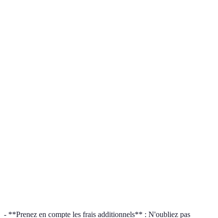
Option B
-
Prix
200 €
180 €
220 €
Meilleur
offre
Option C
-
Garantie
2 ans
1 an
3 ans
Meilleur
garantie
Option A
Avis clients
4.5/5
4.0/5
4.3/5
- Mieux
noté
Option A
Disponibilité
En stock
En stock
Rupture
& B -
Dispo
- **Prenez en compte les frais additionnels** : N'oubliez pas