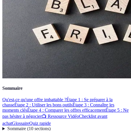
Sommaire
Qu'est-ce qu'une offre imbattable ?
Étape 1 : Se préparer à la
chasse
Étape 2 : Utiliser les bons outils
Étape 3 : Connaître les
moments clés
Étape 4 : Comparer les offres efficacement
Étape 5 : Ne
pas hésiter à négocier
📺 Ressource Vidéo
Checklist avant
achat
Glossaire
Quiz rapide
Sommaire
(
10
sections
)