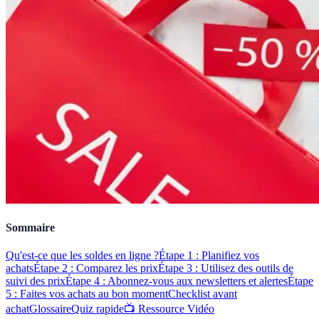
Sommaire
Qu'est-ce que les soldes en ligne ?
Étape 1 : Planifiez vos
achats
Étape 2 : Comparez les prix
Étape 3 : Utilisez des outils de
suivi des prix
Étape 4 : Abonnez-vous aux newsletters et alertes
Étape
5 : Faites vos achats au bon moment
Checklist avant
achat
Glossaire
Quiz rapide
📺 Ressource Vidéo