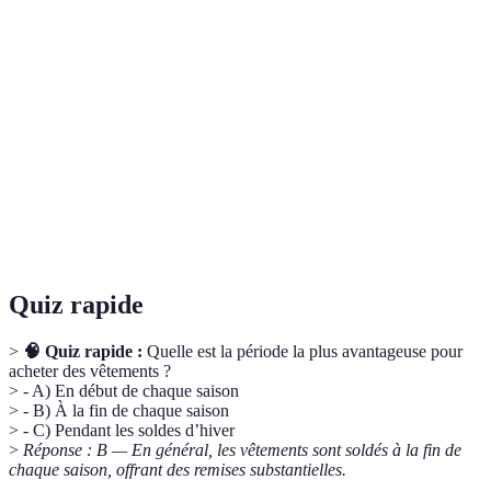
Terme
Définition
Période où les prix des produits sont
Soldes
temporairement réduits.
Comparateur
Outil en ligne qui vérifie les prix pratiqués par
de prix
différents commerçants.
Monitoring
Suivi de l’évolution des prix d’un produit au fil
des prix
du temps.
Quiz rapide
>
🧠 Quiz rapide :
Quelle est la période la plus avantageuse pour
acheter des vêtements ?
> - A) En début de chaque saison
> - B) À la fin de chaque saison
> - C) Pendant les soldes d’hiver
>
Réponse : B — En général, les vêtements sont soldés à la fin de
chaque saison, offrant des remises substantielles.