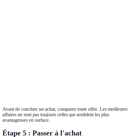
Critère
Option A
Option B
Option C
Verdict
Option
Prix
€200
€180
€220
B
Option
Garantie
1 an
2 ans
1 an
B
Notes
Option
4/5
4.5/5
3.5/5
Clients
B
Option
Disponibilité
En stock
Rupture
En stock
A et C
Avant de conclure un achat, comparez toute offre. Les meilleures
affaires ne sont pas toujours celles qui semblent les plus
avantageuses en surface.
Étape 5 : Passer à l'achat