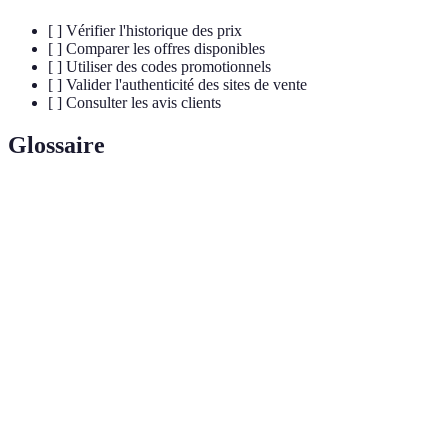
[ ] Vérifier l'historique des prix
[ ] Comparer les offres disponibles
[ ] Utiliser des codes promotionnels
[ ] Valider l'authenticité des sites de vente
[ ] Consulter les avis clients
Glossaire
Terme
Définition
Périodes de réductions légales pour écouler des
Soldes
stocks.
Achat
Achat réalisé sans réflexion préalable.
impulsif
Comparateur
Outil permettant de comparer les prix des
de prix
produits entre différents vendeurs.