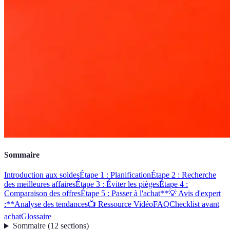
Sommaire
Introduction aux soldes
Étape 1 : Planification
Étape 2 : Recherche
des meilleures affaires
Étape 3 : Éviter les pièges
Étape 4 :
Comparaison des offres
Étape 5 : Passer à l'achat
**💡 Avis d'expert
:**
Analyse des tendances
📺 Ressource Vidéo
FAQ
Checklist avant
achat
Glossaire
Sommaire
(
12
sections
)