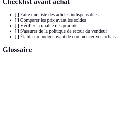
Checklist avant achat
[ ] Faire une liste des articles indispensables
[ ] Comparer les prix avant les soldes
[ ] Vérifier la qualité des produits
[ ] S'assurer de la politique de retour du vendeur
[ ] Établir un budget avant de commencer vos achats
Glossaire
Terme
Définition
Appareils destinés à des tâches domestiques,
Electroménager
comme la cuisine ou le nettoyage.
Mode
Articles vestimentaires qui ne suivent pas
intemporelle
nécessairement les tendances saisonnières.
Comparateur
Outil en ligne permettant de comparer les prix
de prix
de divers vendeurs pour le même produit.