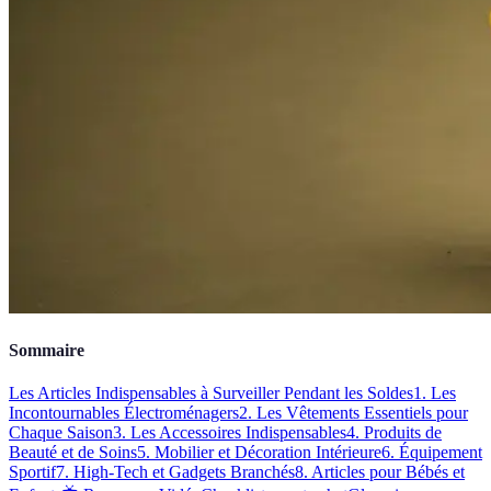
Sommaire
Les Articles Indispensables à Surveiller Pendant les Soldes
1. Les
Incontournables Électroménagers
2. Les Vêtements Essentiels pour
Chaque Saison
3. Les Accessoires Indispensables
4. Produits de
Beauté et de Soins
5. Mobilier et Décoration Intérieure
6. Équipement
Sportif
7. High-Tech et Gadgets Branchés
8. Articles pour Bébés et