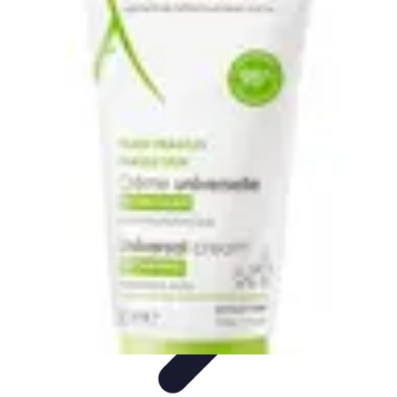
Top Soldes
Astuces d'Achat
Incontournables
Produits à Surveiller
Astuces et
Conseils
Astuces et conseils
Top Soldes