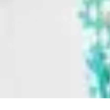
Top Soldes
Astuces d'Achat
Incontournables
Produits à Surveiller
Astuces et Conse
Top Soldes