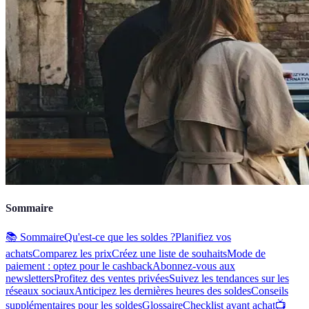
Sommaire
📚 Sommaire
Qu'est-ce que les soldes ?
Planifiez vos
achats
Comparez les prix
Créez une liste de souhaits
Mode de
paiement : optez pour le cashback
Abonnez-vous aux
newsletters
Profitez des ventes privées
Suivez les tendances sur les
réseaux sociaux
Anticipez les dernières heures des soldes
Conseils
supplémentaires pour les soldes
Glossaire
Checklist avant achat
📺