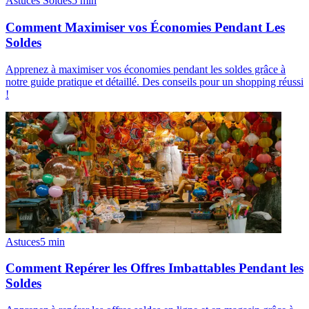
Astuces Soldes
5
min
Comment Maximiser vos Économies Pendant Les
Soldes
Apprenez à maximiser vos économies pendant les soldes grâce à
notre guide pratique et détaillé. Des conseils pour un shopping réussi
!
Astuces
5
min
Comment Repérer les Offres Imbattables Pendant les
Soldes