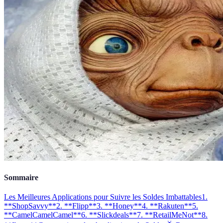
Sommaire
Les Meilleures Applications pour Suivre les Soldes Imbattables
1.
**ShopSavvy**
2. **Flipp**
3. **Honey**
4. **Rakuten**
5.
**CamelCamelCamel**
6. **Slickdeals**
7. **RetailMeNot**
8.