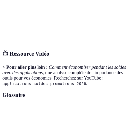
les magasins
expirer
soldes
rapidement
Remises sur
Applications
Unique p
Ibotta
les produits
des magasins
économi
courants
requises
quotidie
📺 Ressource Vidéo
>
Pour aller plus loin :
Comment économiser pendant les soldes
avec des applications
, une analyse complète de l'importance des
outils pour vos économies. Recherchez sur YouTube :
.
applications soldes promotions 2026
Glossaire
Terme
Définition
Cashback
Remboursement d'une partie d’un montant acheté.