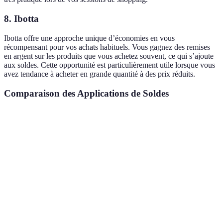
8.
Ibotta
Ibotta offre une approche unique d’économies en vous
récompensant pour vos achats habituels. Vous gagnez des remises
en argent sur les produits que vous achetez souvent, ce qui s’ajoute
aux soldes. Cette opportunité est particulièrement utile lorsque vous
avez tendance à acheter en grande quantité à des prix réduits.
Comparaison des Applications de Soldes
Application
Avantages
Inconvénients
Verdict
Comparaison
Nécessite une
Idéale p
ShopSavvy
de prix en
connexion
les achat
magasin
internet
physique
Promotions
Interface
Parfaite
locales
Flipp
parfois
pour
faciles à
surchargée
l'épicerie
suivre