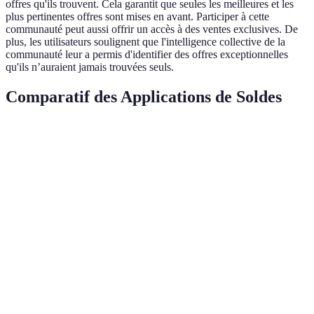
offres qu'ils trouvent. Cela garantit que seules les meilleures et les
plus pertinentes offres sont mises en avant. Participer à cette
communauté peut aussi offrir un accès à des ventes exclusives. De
plus, les utilisateurs soulignent que l'intelligence collective de la
communauté leur a permis d'identifier des offres exceptionnelles
qu'ils n’auraient jamais trouvées seuls.
Comparatif des Applications de Soldes
Application
Fonctionnalité principale
Avantage clé
Publ
Scanner de codes-barres
Réduction
Tous
ShopSavvy
pour comparer les prix
instantanée
ache
Économie
Applique automatiquement
Ache
Honey
sur les achats
des réductions en ligne
lign
en ligne
Gain de
Fami
Circulaires de promotions
temps lors du
Flipp
utili
et alertes pour articles
suivi des