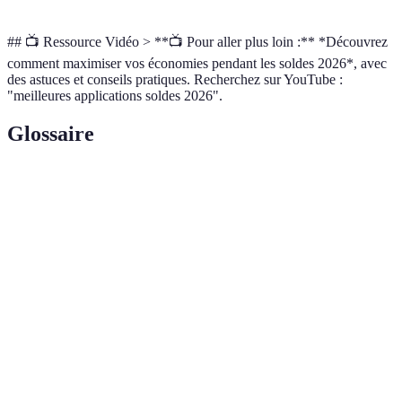
## 📺 Ressource Vidéo > **📺 Pour aller plus loin :** *Découvrez
comment maximiser vos économies pendant les soldes 2026*, avec
des astuces et conseils pratiques. Recherchez sur YouTube :
"meilleures applications soldes 2026".
Glossaire
Terme
Définition
Application
Application conçue pour être utilisée sur un
mobile
appareil mobile.
Remboursement d'un pourcentage du montant
Cashback
dépensé à l'achat.
Offre exclusive à un groupe limité de
Vente privée
consommateurs.