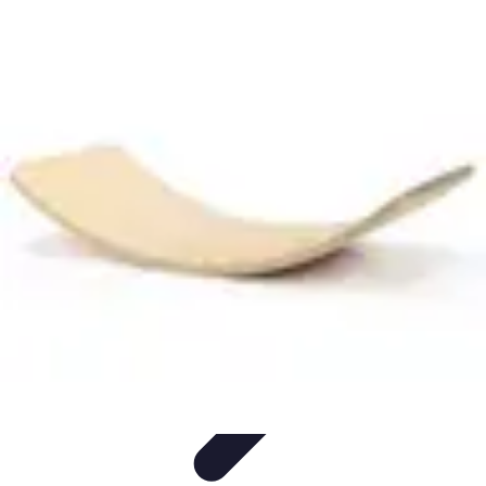
Top Soldes
Astuces d'Achat
Incontournables
Produits à Surveiller
Astuces et
Conseils
Astuces et conseils
Top Soldes