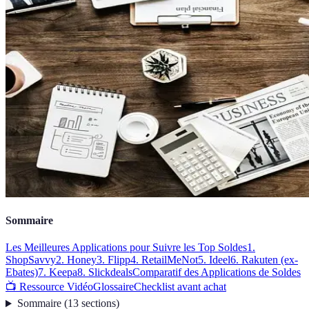
Sommaire
Les Meilleures Applications pour Suivre les Top Soldes
1.
ShopSavvy
2. Honey
3. Flipp
4. RetailMeNot
5. Ideel
6. Rakuten (ex-
Ebates)
7. Keepa
8. Slickdeals
Comparatif des Applications de Soldes
📺 Ressource Vidéo
Glossaire
Checklist avant achat
Sommaire
(
13
sections
)