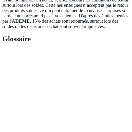
surtout lors des soldes. Certaines enseignes n’acceptent pas le retour
des produits soldés, ce qui peut entraîner de mauvaises surprises si
l'article ne correspond pas à vos attentes. D'après des études menées
par
l'ADEME
, 15% des achats sont retournés, surtout lors des
soldes où les décisions d'achat sont souvent impulsives.
Glossaire
Terme
Définition
Période de réductions temporaires sur les prix
Soldes
des produits en magasin ou en ligne.
Produit ayant été remis à neuf et proposé à la
Reconditionné
vente, généralement à un prix réduit.
Produits
Articles déjà utilisés, souvent vendus à un prix
d'occasion
inférieur.