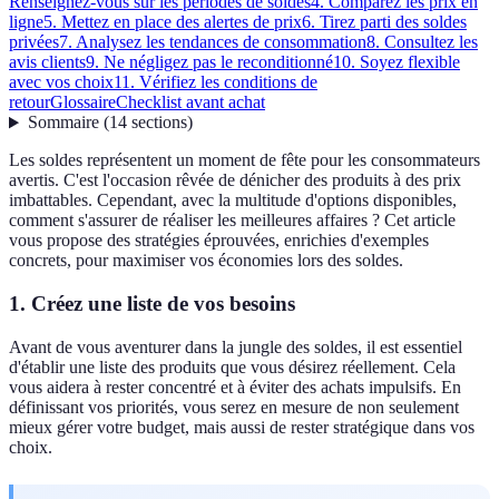
Renseignez-vous sur les périodes de soldes
4. Comparez les prix en
ligne
5. Mettez en place des alertes de prix
6. Tirez parti des soldes
privées
7. Analysez les tendances de consommation
8. Consultez les
avis clients
9. Ne négligez pas le reconditionné
10. Soyez flexible
avec vos choix
11. Vérifiez les conditions de
retour
Glossaire
Checklist avant achat
Sommaire
(
14
sections
)
Les soldes représentent un moment de fête pour les consommateurs
avertis. C'est l'occasion rêvée de dénicher des produits à des prix
imbattables. Cependant, avec la multitude d'options disponibles,
comment s'assurer de réaliser les meilleures affaires ? Cet article
vous propose des stratégies éprouvées, enrichies d'exemples
concrets, pour maximiser vos économies lors des soldes.
1. Créez une liste de vos besoins
Avant de vous aventurer dans la jungle des soldes, il est essentiel
d'établir une liste des produits que vous désirez réellement. Cela
vous aidera à rester concentré et à éviter des achats impulsifs. En
définissant vos priorités, vous serez en mesure de non seulement
mieux gérer votre budget, mais aussi de rester stratégique dans vos
choix.