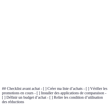
Liste
Suivi des
Cartes de
Planification
d'articles
soldes
fidélité
Technologies
Comparaison
Négociation
Alertes de
Utilisées
d'apps
de prix
stock
Stratégies
Réflexion
Améliorations
Budget fixe
d'Achat
de 24h
fidélité
Achats en
Remises de
Ventes
Récurrences
fin de
derniere
privées
soldes
minute
## Checklist avant achat - [ ] Créer ma liste d’achats - [ ] Vérifier les
promotions en cours - [ ] Installer des applications de comparaison -
[ ] Définir un budget d’achat - [ ] Relire les condition d’utilisation
des réductions