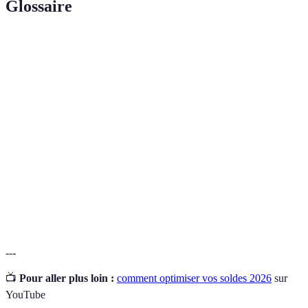
Glossaire
Terme
Définition
Période pendant laquelle les commerçants proposent
Soldes
des réductions sur leurs produits
Système qui permet aux clients de bénéficier de
Fidélité
remises ou d'avantages en retour de leur engagement
avec une marque
Stratégie marketing permettant d'inciter à l’achat
Promotion
grâce à des réductions ou offres spéciales
---
📺
Pour aller plus loin :
comment optimiser vos soldes 2026
sur
YouTube