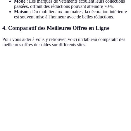
Mode
: Les marques de vêtements écoulent leurs collections
passées, offrant des réductions pouvant atteindre 70%.
Maison
: Du mobilier aux luminaires, la décoration intérieure
est souvent mise à l'honneur avec de belles réductions.
4. Comparatif des Meilleures Offres en Ligne
Pour vous aider à vous y retrouver, voici un tableau comparatif des
meilleures offres de soldes sur différents sites.
Critère
Site A
Site B
Site C
Verdict
Site C est le
Prix
249€
240€
230€
moins cher.
Livraison
Sites A et C
Oui
Non
Oui
gratuite
gagnent.
Site C a la
Réductions
20%
15%
25%
meilleure
%
réduction.