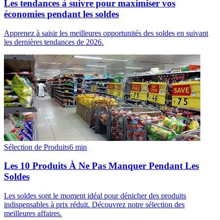
Les tendances à suivre pour maximiser vos
économies pendant les soldes
Apprenez à saisir les meilleures opportunités des soldes en suivant
les dernières tendances de 2026.
Sélection de Produits
6
min
Les 10 Produits À Ne Pas Manquer Pendant Les
Soldes
Les soldes sont le moment idéal pour dénicher des produits
indispensables à prix réduit. Découvrez notre sélection des
meilleures affaires.