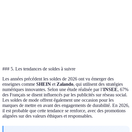
Achat
Faites un
Black
Articles high-tech
compulsif
budget
Friday
à prix cassés
réussi
défini
Ne négligez
French
Variété d’offres
Moins de
pas les
Days
avant l’été
réductions
petites
marques
### 5. Les tendances de soldes à suivre
Les années précédent les soldes de 2026 ont vu émerger des
enseignes comme
SHEIN
et
Zalando
, qui utilisent des stratégies
numériques innovantes. Selon une étude réalisée par l’
INSEE
, 67%
des Français se disent influencés par les publicités sur réseau social.
Les soldes de mode offrent également une occasion pour les
marques de mettre en avant des engagements de durabilité. En 2026,
il est probable que cette tendance se renforce, avec des promotions
alignées sur des valeurs éthiques et responsables.