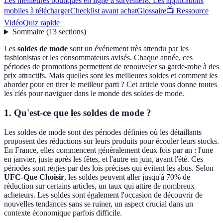
Les meilleures boutiques en ligne à surveiller
8. Les applications
mobiles à télécharger
Checklist avant achat
Glossaire
📺 Ressource
Vidéo
Quiz rapide
Sommaire
(
13
sections
)
Les
soldes de mode
sont un événement très attendu par les
fashionistas et les consommateurs avisés. Chaque année, ces
périodes de promotions permettent de renouveler sa garde-robe à des
prix attractifs. Mais quelles sont les meilleures soldes et comment les
aborder pour en tirer le meilleur parti ? Cet article vous donne toutes
les clés pour naviguer dans le monde des soldes de mode.
1. Qu'est-ce que les soldes de mode ?
Les soldes de mode sont des périodes définies où les détaillants
proposent des réductions sur leurs produits pour écouler leurs stocks.
En France, elles commencent généralement deux fois par an : l'une
en janvier, juste après les fêtes, et l'autre en juin, avant l'été. Ces
périodes sont régies par des lois précises qui évitent les abus. Selon
UFC-Que Choisir
, les soldes peuvent aller jusqu'à 70% de
réduction sur certains articles, un taux qui attire de nombreux
acheteurs. Les soldes sont également l'occasion de découvrir de
nouvelles tendances sans se ruiner, un aspect crucial dans un
contexte économique parfois difficile.