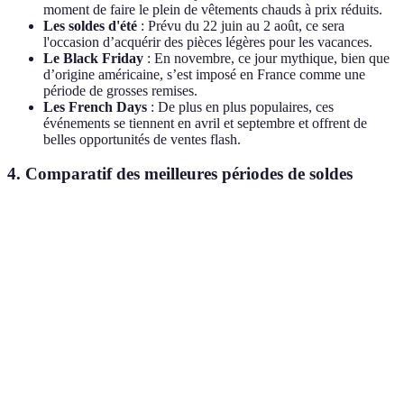
moment de faire le plein de vêtements chauds à prix réduits.
Les soldes d'été
: Prévu du 22 juin au 2 août, ce sera
l'occasion d’acquérir des pièces légères pour les vacances.
Le Black Friday
: En novembre, ce jour mythique, bien que
d’origine américaine, s’est imposé en France comme une
période de grosses remises.
Les French Days
: De plus en plus populaires, ces
événements se tiennent en avril et septembre et offrent de
belles opportunités de ventes flash.
4. Comparatif des meilleures périodes de soldes
Période
Avantages
Inconvénients
Conseil
Grandes
Arrivez tôt
Soldes
Stock limité
réductions sur
pour le
d'hiver
rapidement
vêtements chauds
choix
Évitez les
Soldes
Forte
Commandez
promotions sur
d'été
concurrence
en ligne
les maillots