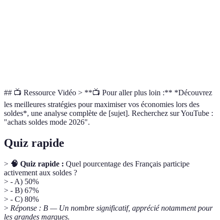
Soldes
Période de réduction de prix pour écouler des stocks.
Cashback
Remboursement d'une partie de l'argent dépensé.
Vente
Réduction limitée dans le temps sur un produit.
flash
## 📺 Ressource Vidéo > **📺 Pour aller plus loin :** *Découvrez
les meilleures stratégies pour maximiser vos économies lors des
soldes*, une analyse complète de [sujet]. Recherchez sur YouTube :
"achats soldes mode 2026".
Quiz rapide
>
🧠 Quiz rapide :
Quel pourcentage des Français participe
activement aux soldes ?
> - A) 50%
> - B) 67%
> - C) 80%
>
Réponse : B — Un nombre significatif, apprécié notamment pour
les grandes marques.