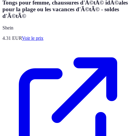
Tongs pour femme, chaussures d'Ã©tÃ© idÃ©ales
pour la plage ou les vacances d'Ã©tÃ© - soldes
d'Ã©tÃ©
Shein
4.31
EUR
Voir le prix