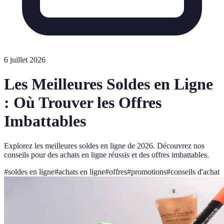
6 juillet 2026
Les Meilleures Soldes en Ligne
: Où Trouver les Offres
Imbattables
Explorez les meilleures soldes en ligne de 2026. Découvrez nos
conseils pour des achats en ligne réussis et des offres imbattables.
#
soldes en ligne
#
achats en ligne
#
offres
#
promotions
#
conseils d'achat