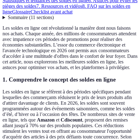
Statistiques et tendances des soldes en ligne
6. Astuces pour éviter les
pièges des soldes
7. Ressources et vidéos
8. FAQ sur les soldes en
ligne
Glossaire
Checklist avant achat
Sommaire
(
11
sections
)
Les soldes en ligne ont révolutionné la manière dont nous faisons
nos achats. Chaque année, des millions de consommateurs attendent
avec impatience ces périodes de promotions pour réaliser des
économies substantielles. L’essor du commerce électronique et
l'avancée technologique en 2026 ont permis aux consommateurs
d'accéder à une multitude d'offres dans le confort de leur foyer. Dans
cet article, nous explorerons les meilleures soldes en ligne, les
astuces pour optimiser vos achats, et les plateformes à privilégier.
1. Comprendre le concept des soldes en ligne
Les soldes en ligne se réfèrent à des périodes spécifiques pendant
lesquelles des commerçants réduisent le prix de leurs produits afin
d'attirer davantage de clients. En 2026, les soldes sont souvent
programmées autour des événements saisonniers, comme les soldes
d’été, d’hiver ou à l’occasion des fêtes. De nombreux sites de vente
en ligne, tels que
Amazon
et
Cdiscount
, proposent des remises
allant jusqu'à 70% sur des produits populaires. Ces réductions
stimulent les ventes tout en offrant au consommateur l'opportunité
d'acquérir des articles à des prix défiants toute concurrence. Selon