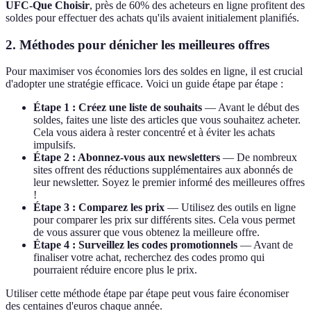
UFC-Que Choisir
, près de 60% des acheteurs en ligne profitent des
soldes pour effectuer des achats qu'ils avaient initialement planifiés.
2. Méthodes pour dénicher les meilleures offres
Pour maximiser vos économies lors des soldes en ligne, il est crucial
d'adopter une stratégie efficace. Voici un guide étape par étape :
Étape 1 : Créez une liste de souhaits
— Avant le début des
soldes, faites une liste des articles que vous souhaitez acheter.
Cela vous aidera à rester concentré et à éviter les achats
impulsifs.
Étape 2 : Abonnez-vous aux newsletters
— De nombreux
sites offrent des réductions supplémentaires aux abonnés de
leur newsletter. Soyez le premier informé des meilleures offres
!
Étape 3 : Comparez les prix
— Utilisez des outils en ligne
pour comparer les prix sur différents sites. Cela vous permet
de vous assurer que vous obtenez la meilleure offre.
Étape 4 : Surveillez les codes promotionnels
— Avant de
finaliser votre achat, recherchez des codes promo qui
pourraient réduire encore plus le prix.
Utiliser cette méthode étape par étape peut vous faire économiser
des centaines d'euros chaque année.