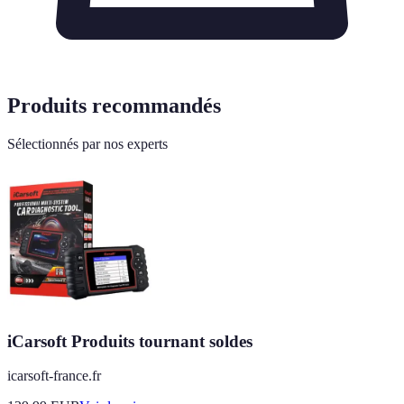
Produits recommandés
Sélectionnés par nos experts
iCarsoft Produits tournant soldes
icarsoft-france.fr