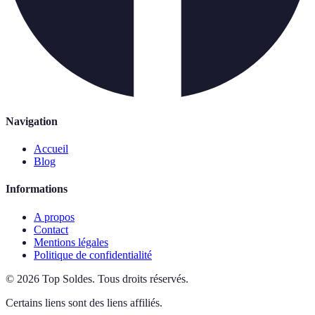
Navigation
Accueil
Blog
Informations
A propos
Contact
Mentions légales
Politique de confidentialité
©
2026
Top Soldes
.
Tous droits réservés.
Certains liens sont des liens affiliés.