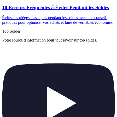
10 Erreurs Fréquentes à Éviter Pendant les Soldes
Évitez les pièges classiques pendant les soldes avec nos conseils
pratiques pour optimiser vos achats et faire de véritables économies.
Top Soldes
Votre source d'information pour tout savoir sur
top soldes
.