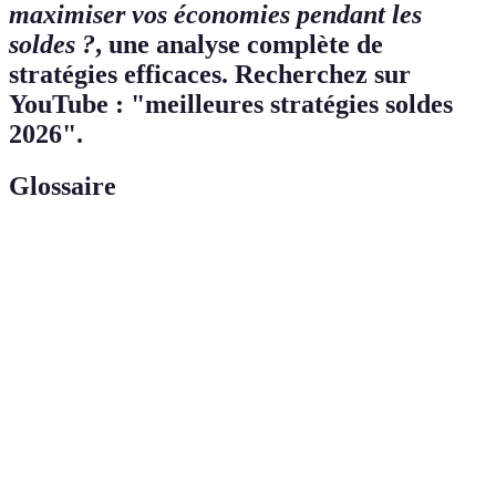
maximiser vos économies pendant les
soldes ?
, une analyse complète de
stratégies efficaces. Recherchez sur
YouTube : "meilleures stratégies soldes
2026".
Glossaire
Terme
Définition
Récupération d'un pourcentage des dépenses après un
Cashback
achat effectué en ligne.
Alerte de
Notification envoyée à l'utilisateur lorsque le prix
prix
d'un produit atteint un seuil défini.
Soldes
Promotions à durée très limitée, souvent annoncées à
flash
la dernière minute.