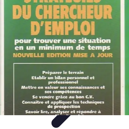
Top Soldes
Astuces d'Achat
Incontournables
Produits à Surveiller
Astuces et
Conseils
Astuces et conseils
Top Soldes