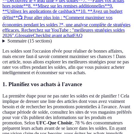
**Découvrez le « lead time » des soldes**
7. **Faites vos achats
hors pointe**
8. **Misez sur les remises additionnelles**
9.
**Utilisez les applications de cashback**
10. **Ayez un budget
défini**
📺 Pour aller plus loin : *Comment maximiser vos
économies pendant les soldes ?*, une analyse complète de stratégies
efficaces. Recherchez sur YouTube : "meilleures stratégies soldes
2026".
Glossaire
Checklist avant achat
FAQ
Sommaire
(
15
sections
)
Les soldes sont l'occasion rêvée pour réaliser de bonnes affaires,
mais encore faut-il savoir comment maximiser ses chances ! Dans
cet article, nous allons explorer les meilleures stratégies pour ne pas
rater vos offres pendant les soldes, afin que vous puissiez acheter
intelligemment et économiser sur vos achats.
1.
Planifiez vos achats à l'avance
La première étape pour ne pas rater les soldes est de planifier ! Cela
implique de dresser une liste des articles dont vous avez vraiment
besoin et de rechercher les promotions potentielles à l'avance. Avant
chaque période de solde, consultez les sites de vos magasins préférés
pour voir s'ils publient des informations sur les produits en
promotion. Selon
UFC-Que Choisir
, 78 % des consommateurs
préparent leurs achats avant de se lancer dans les soldes. En ayant
une vision claire de vos besoins, vous évitez les achats impulsifs,