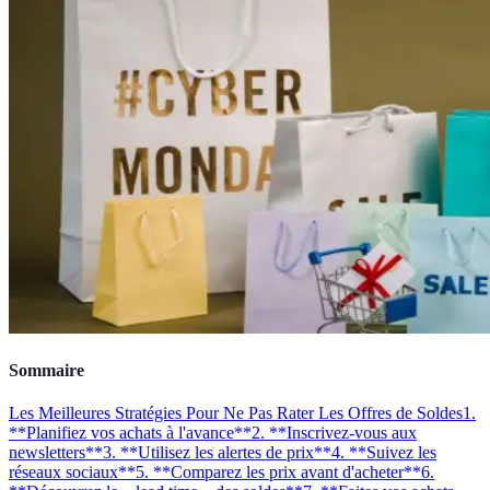
Sommaire
Les Meilleures Stratégies Pour Ne Pas Rater Les Offres de Soldes
1.
**Planifiez vos achats à l'avance**
2. **Inscrivez-vous aux
newsletters**
3. **Utilisez les alertes de prix**
4. **Suivez les
réseaux sociaux**
5. **Comparez les prix avant d'acheter**
6.