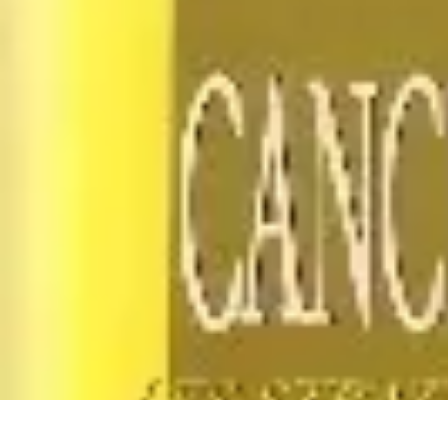
Top Soldes
Astuces d'Achat
Incontournables
Produits à Surveiller
Astuces et Conse
Top Soldes