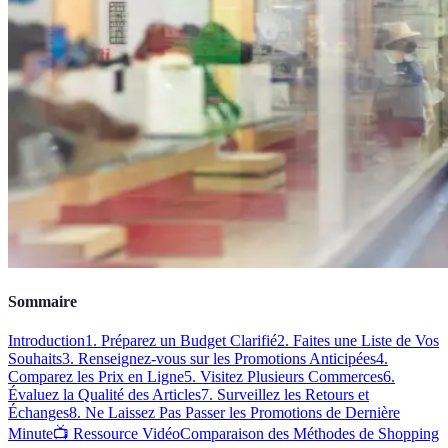
Sommaire
Introduction
1. Préparez un Budget Clarifié
2. Faites une Liste de Vos
Souhaits
3. Renseignez-vous sur les Promotions Anticipées
4.
Comparez les Prix en Ligne
5. Visitez Plusieurs Commerces
6.
Évaluez la Qualité des Articles
7. Surveillez les Retours et
Échanges
8. Ne Laissez Pas Passer les Promotions de Dernière
Minute
📺 Ressource Vidéo
Comparaison des Méthodes de Shopping