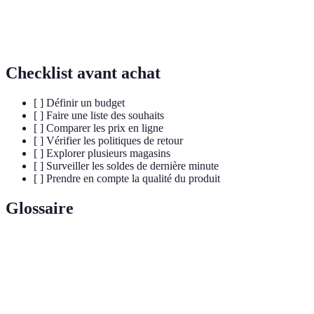
Simplifié en
Souv
Retours
Certaines conditions
général
diffi
Checklist avant achat
[ ] Définir un budget
[ ] Faire une liste des souhaits
[ ] Comparer les prix en ligne
[ ] Vérifier les politiques de retour
[ ] Explorer plusieurs magasins
[ ] Surveiller les soldes de dernière minute
[ ] Prendre en compte la qualité du produit
Glossaire
Terme
Définition
Soldes
Période de réduction des prix dans le commerce.