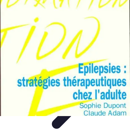
Top Soldes
Astuces d'Achat
Incontournables
Produits à Surveiller
Astuces et
Conseils
Astuces et conseils
Top Soldes