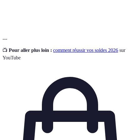
Budget
Limite de dépenses définies par le consommateur.
Qualité
Niveau de durabilité et de fonctionnalité d'un produit.
---
📺
Pour aller plus loin :
comment réussir vos soldes 2026
sur
YouTube