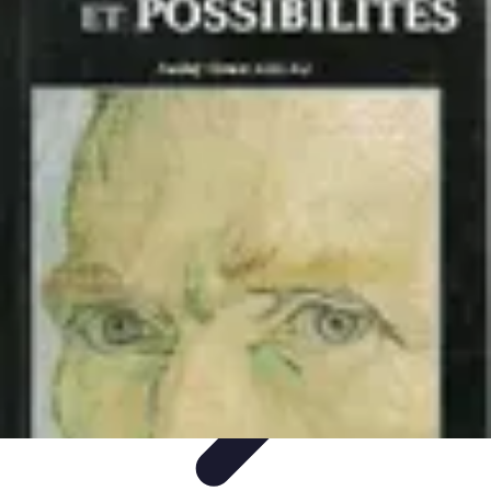
Top Soldes
Astuces d'Achat
Incontournables
Produits à Surveiller
Astuces et
Conseils
Astuces et conseils
Top Soldes