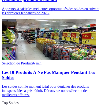
Apprenez à saisir les meilleures opportunités des soldes en suivant
les dernières tendances de 2026.
Sélection de Produits
6
min
Les 10 Produits À Ne Pas Manquer Pendant Les
Soldes
Les soldes sont le moment idéal pour dénicher des produits
indispensables à prix réduit. Découvrez notre sélection des
meilleures affaires.
Top Soldes