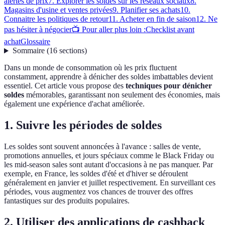
alertes de prix
7. Explorer les soldes sur les réseaux sociaux
8.
Magasins d'usine et ventes privées
9. Planifier ses achats
10.
Connaitre les politiques de retour
11. Acheter en fin de saison
12. Ne
pas hésiter à négocier
📺 Pour aller plus loin :
Checklist avant
achat
Glossaire
Sommaire
(
16
sections
)
Dans un monde de consommation où les prix fluctuent
constamment, apprendre à dénicher des soldes imbattables devient
essentiel. Cet article vous propose des
techniques pour dénicher
soldes
mémorables, garantissant non seulement des économies, mais
également une expérience d'achat améliorée.
1. Suivre les périodes de soldes
Les soldes sont souvent annoncées à l'avance : salles de vente,
promotions annuelles, et jours spéciaux comme le Black Friday ou
les mid-season sales sont autant d'occasions à ne pas manquer. Par
exemple, en France, les soldes d'été et d'hiver se déroulent
généralement en janvier et juillet respectivement. En surveillant ces
périodes, vous augmentez vos chances de trouver des offres
fantastiques sur des produits populaires.
2. Utiliser des applications de cashback