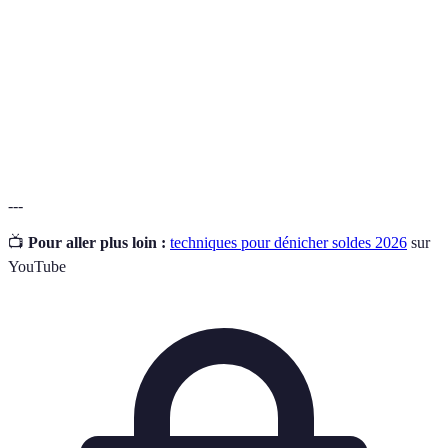
Code
Code utilisé lors de l'achat pour bénéficier d'une
promo
réduction sur le montant total.
Vente exclusive, souvent destinée à un groupe
Vente
restreint, offrant des tarifs réduits sur des produits de
privée
marques.
---
📺
Pour aller plus loin :
techniques pour dénicher soldes 2026
sur
YouTube