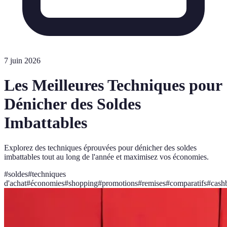
7 juin 2026
Les Meilleures Techniques pour
Dénicher des Soldes
Imbattables
Explorez des techniques éprouvées pour dénicher des soldes
imbattables tout au long de l'année et maximisez vos économies.
#
soldes
#
techniques
d'achat
#
économies
#
shopping
#
promotions
#
remises
#
comparatifs
#
cash