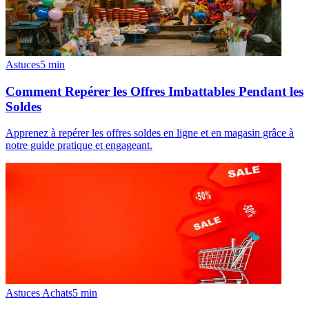
Astuces
5
min
Comment Repérer les Offres Imbattables Pendant les
Soldes
Apprenez à repérer les offres soldes en ligne et en magasin grâce à
notre guide pratique et engageant.
Astuces Achats
5
min