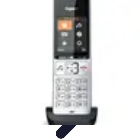
Top Soldes
Astuces d'Achat
Incontournables
Produits à Surveiller
Astuces et
Conseils
Astuces et conseils
Top Soldes