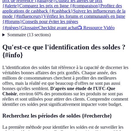
prix de référence {#analyse}
Utilisez les alertes de prix
{#alerte}
Comparez les prix en ligne {#comparaison}
Profitez des
applications de cashback {#cashback}
Suivez les influenceurs de la
mode {#influenceurs}
Vérifiez les forums et communautés en ligne
{#forums}
Conseils pour éviter les pièges
{#pièges}
Glossaire
Checklist avant achat
📺 Ressource Vidéo
Sommaire
(
13
sections
)
Qu'est-ce que l'identification des soldes ?
{#info}
L'identification des soldes fait référence à la capacité de discerner les
véritables bonnes affaires des prix gonflés. Chaque année, des
millions de consommateurs cherchent à profiter des meilleures
offres, mais la réalité est que beaucoup d'offres ne sont pas aussi
bonnes qu'elles semblent.
D'après une étude de l'UFC-Que
Choisir
, environ 60% des promotions sur les produits ne sont pas
réelles et sont utilisées pour attirer des clients. Comprendre comment
identifier ces soldes peut significativement impacter votre budget.
Recherchez les périodes de soldes {#recherche}
La première méthode pour identifier les soldes est de surveiller les